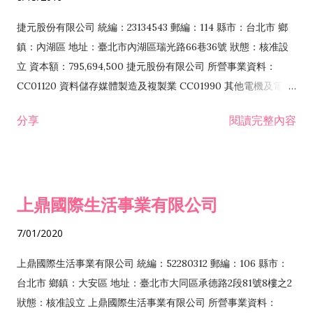
品零售業 F208031 醫療器材零售業 F208040 化粧品零售業
F399040 無店面零售業 F399990 其他綜合零售業 F401010 國
捷元股份有限公司 統編：23134543 郵編：114 縣市：台北市 鄉
際貿易業 ZZ99999 除許可業務外，得經營法令非禁止或限制之
鎮：內湖區 地址：臺北市內湖區瑞光路66巷36號 狀態：核准設
業務
立 資本額：795,694,500 捷元股份有限公司 所營事業資料：
CC01120 資料儲存媒體製造及複製業 CC01990 其他電機及電子
機械器材製造業 CB01020 事務機器製造業 E601020 電器安裝業
分享
閱讀完整內容
CC01050 資料儲存及處理設備製造業 CC01060 有線通信機械器
材製造業 E605010 電腦設備安裝業 CC01070 無線通信機械器材
製造業 F113020 電器批發業 E701010 電信工程業 CC01080 電
子零組件製造業 CC01110 電腦及其週邊設備製造業 F113050 電
上鼎國際生活事業有限公司
腦及事務性機器設備批發業 F113070 電信器材批發業 F118010
資訊軟體批發業 F119010 電子材料批發業 F213010 電器零售業
7/01/2020
F213030 電腦及事務性機器設備零售業 F213060 電信器材零售
業 F218010 資訊軟體零售業 F219010 電子材料零售業 F399990
上鼎國際生活事業有限公司 統編：52280312 郵編：106 縣市：
其他綜合零售業 F399040 無店面零售業 F401010 國際貿易業
台北市 鄉鎮：大安區 地址：臺北市大同區承德路2段81號8樓之2
F601010 智慧財產權業 G801010 倉儲業 I102010 投資顧問業
狀態：核准設立 上鼎國際生活事業有限公司 所營事業資料：