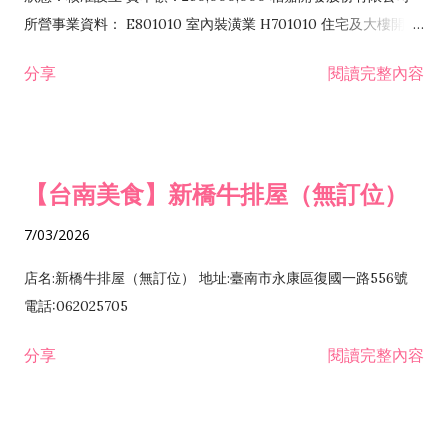
所營事業資料： E801010 室內裝潢業 H701010 住宅及大樓開發
租售業 H701040 特定專業區開發業 H701060 新市鎮、新社區開
分享
閱讀完整內容
發業 H703090 不動產買賣業 H703100 不動產租賃業 I503010
景觀、室內設計業 ZZ99999 除許可業務外，得經營法令非禁止
或限制之業務
【台南美食】新橋牛排屋（無訂位）
7/03/2026
店名:新橋牛排屋（無訂位） 地址:臺南市永康區復國一路556號
電話:062025705
分享
閱讀完整內容