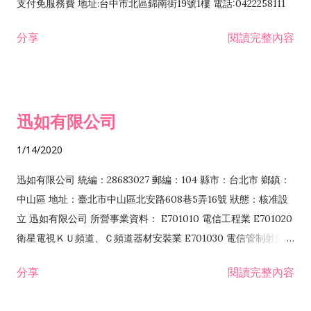
支付免服務費 地址:台中市北區錦南街19號1樓 電話:0422258111
分享
閱讀完整內容
迅如有限公司
1/14/2020
迅如有限公司 統編：28683027 郵編：104 縣市：台北市 鄉鎮：
中山區 地址：臺北市中山區北安路608巷5弄16號 狀態：核准設
立 迅如有限公司 所營事業資料： E701010 電信工程業 E701020
衛星電視ＫＵ頻道、Ｃ頻道器材安裝業 E701030 電信管制射頻器
材裝設工程業 E801010 室內裝潢業 EZ05010 儀器、儀表安裝工
分享
閱讀完整內容
程業 I102010 投資顧問業 I301010 資訊軟體服務業 I301030 電
子資訊供應服務業 F113070 電信器材批發業 F118010 資訊軟體