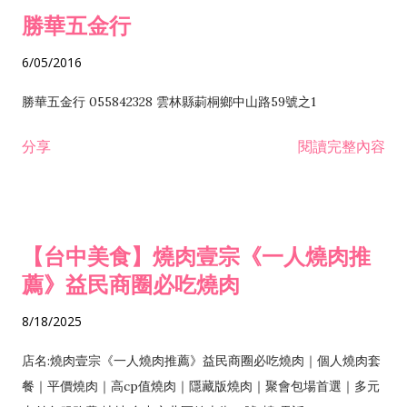
勝華五金行
6/05/2016
勝華五金行 055842328 雲林縣莿桐鄉中山路59號之1
分享
閱讀完整內容
【台中美食】燒肉壹宗《一人燒肉推
薦》益民商圈必吃燒肉
8/18/2025
店名:燒肉壹宗《一人燒肉推薦》益民商圈必吃燒肉｜個人燒肉套
餐｜平價燒肉｜高cp值燒肉｜隱藏版燒肉｜聚會包場首選｜多元