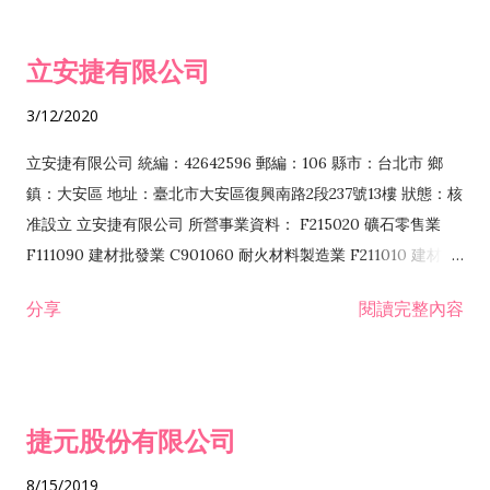
批發業 F401010 國際貿易業 ZZ99999 除許可業務外，得經營法
令非禁止或限制之業務 F102030 菸酒批發業 F203020 菸酒零售
立安捷有限公司
業 F401171 酒類輸入業
3/12/2020
立安捷有限公司 統編：42642596 郵編：106 縣市：台北市 鄉
鎮：大安區 地址：臺北市大安區復興南路2段237號13樓 狀態：核
准設立 立安捷有限公司 所營事業資料： F215020 礦石零售業
F111090 建材批發業 C901060 耐火材料製造業 F211010 建材零
售業 C901070 石材製品製造業 F115020 礦石批發業 C901030
分享
閱讀完整內容
水泥製造業 C901050 水泥及混凝土製品製造業 C901040 預拌混
凝土製造業 E599010 配管工程業 E603110 冷作工程業 E603120
噴砂工程業 E801010 室內裝潢業 E901010 油漆工程業 E903010
防蝕、防銹工程業 EZ99990 其他工程業 F102170 食品什貨批發
捷元股份有限公司
業 F106020 日常用品批發業 F108031 醫療器材批發業 F108040
化粧品批發業 F203010 食品什貨、飲料零售業 F206020 日常用
8/15/2019