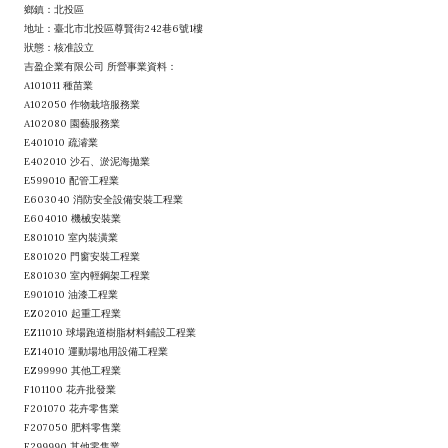
鄉鎮：北投區
地址：臺北市北投區尊賢街242巷6號1樓
狀態：核准設立
吉盈企業有限公司 所營事業資料：
A101011 種苗業
A102050 作物栽培服務業
A102080 園藝服務業
E401010 疏濬業
E402010 沙石、淤泥海拋業
E599010 配管工程業
E603040 消防安全設備安裝工程業
E604010 機械安裝業
E801010 室內裝潢業
E801020 門窗安裝工程業
E801030 室內輕鋼架工程業
E901010 油漆工程業
EZ02010 起重工程業
EZ11010 球場跑道樹脂材料鋪設工程業
EZ14010 運動場地用設備工程業
EZ99990 其他工程業
F101100 花卉批發業
F201070 花卉零售業
F207050 肥料零售業
F299990 其他零售業