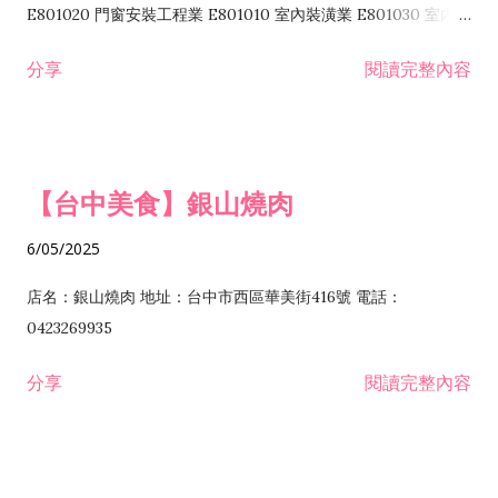
I103060 管理顧問業 I199990 其他顧問服務業 I105010 藝術品
E801020 門窗安裝工程業 E801010 室內裝潢業 E801030 室內輕
諮詢顧問業 I301010 資訊軟體服務業 I301020 資料處理服務業
鋼架工程業 E801040 玻璃安裝工程業 E801070 廚具、衛浴設備
分享
閱讀完整內容
I301030 電子資訊供應服務業 I401010 一般廣告服務業 I501010
安裝工程業 F206020 日常用品零售業 F206040 水器材料零售業
產品設計業 IE01010 電信業務門號代辦業 IZ06010 理貨包裝業
F206060 祭祀用品零售業 F207030 清潔用品零售業 F211010 建
IZ09010 管理系統驗證業 IZ12010 人力派遣業 IZ13010 網路認
材零售業 F213010 電器零售業 F213030 電腦及事務性機器設備
證服務業 IZ15010 市場研究及民意調查業 IZ99990 其他工商服
零售業 F217010 消防安全設備零售業 F218010 資訊軟體零售業
【台中美食】銀山燒肉
務業 J399010 軟體出版業 J601010 藝文服務業 J602010 演藝活
H701010 住宅及大樓開發租售業 H701020 工業廠房開發租售業
動業 J701040 休閒活動場館業 J802010 運動訓練業 JA02010 電
H701050 投資興建公共建設業 H701060 新市鎮、新社區開發業
6/05/2025
器及電子產品修理業 JB01010 會議及展覽服務業 JD01010 工商
H701070 區段徵收及市地重劃代辦業 H701090 都市更新整建維
徵信服務業 JE01010 租賃業 E801010 室內裝潢業 E603010 電
護業 H702010 建築經理業 H703090 不動產買賣業 H703100 不
店名：銀山燒肉 地址：台中市西區華美街416號 電話：
纜安裝工程業 EZ05010 儀器、儀表安裝工程業 F102030 菸酒批
動產租賃業 I103060 管理顧問業 I199990 其他顧問服務業
0423269935
發業 F10...
I301010 資訊軟體服務業 I301020 資料處理服務業 I301030 電子
分享
閱讀完整內容
資訊供應服務業 IF01010 消防安全設備檢修業 JZ99050 仲介服
務業 JZ99990 未分類其他服務業 F201070 花卉零售業 F203010
食品什貨、飲料零售業 F204110 布疋、衣著、鞋、帽、傘、服飾
品零售業 F207200 化學原料零售業 F209060 文教、樂器、育樂