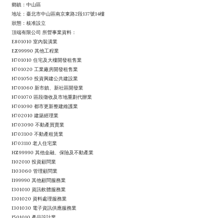
鄉鎮：中山區
地址：臺北市中山區南京東路2段137號14樓
狀態：核准設立
頂端有限公司 所營事業資料：
E801010 室內裝潢業
EZ99990 其他工程業
H701010 住宅及大樓開發租售業
H701020 工業廠房開發租售業
H701050 投資興建公共建設業
H701060 新市鎮、新社區開發業
H701070 區段徵收及市地重劃代辦業
H701090 都市更新整建維護業
H702010 建築經理業
H703090 不動產買賣業
H703100 不動產租賃業
H703110 老人住宅業
HZ99990 其他金融、保險及不動產業
I102010 投資顧問業
I103060 管理顧問業
I199990 其他顧問服務業
I301010 資訊軟體服務業
I301020 資料處理服務業
I301030 電子資訊供應服務業
I501010 產品設計業