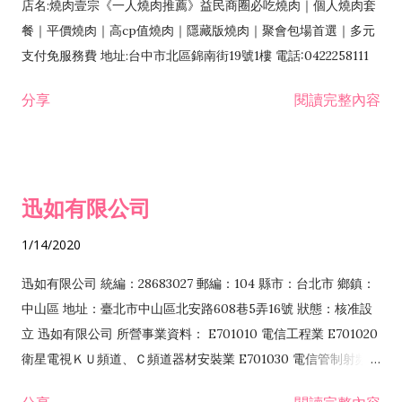
店名:燒肉壹宗《一人燒肉推薦》益民商圈必吃燒肉｜個人燒肉套
餐｜平價燒肉｜高cp值燒肉｜隱藏版燒肉｜聚會包場首選｜多元
支付免服務費 地址:台中市北區錦南街19號1樓 電話:0422258111
分享
閱讀完整內容
迅如有限公司
1/14/2020
迅如有限公司 統編：28683027 郵編：104 縣市：台北市 鄉鎮：
中山區 地址：臺北市中山區北安路608巷5弄16號 狀態：核准設
立 迅如有限公司 所營事業資料： E701010 電信工程業 E701020
衛星電視ＫＵ頻道、Ｃ頻道器材安裝業 E701030 電信管制射頻器
材裝設工程業 E801010 室內裝潢業 EZ05010 儀器、儀表安裝工