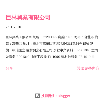
食品什貨、飲料零售業 F204110 布疋、衣著、鞋、帽、傘、服飾
品零售業 F207200 化學原料零售業 F209060 文教、樂器、育樂
巨林興業有限公司
用品零售業 F215010 首飾及貴金屬零售業 F399040 無店面零售
業 F399990 其他綜合零售業 I301040 第三方支付服務業
7/01/2020
I401010 一般廣告服務業 I401020 廣告傳單分送業 I501010 產
品設計業 I502010 服飾設計業 I503010 景觀、室內設計業
巨林興業有限公司 統編：52280925 郵編：108 縣市：台北市 鄉
IZ06010 理貨包裝業 IZ12010 人力派遣業 JZ99090 喜慶綜合服
鎮：萬華區 地址：臺北市萬華區西園路2段261巷34弄45號 狀
務業 ZZ99999 除許可業務外，得經營法令非禁止或限制之業務
態：核准設立 巨林興業有限公司 所營事業資料： E801010 室內
F106010 五金批發業...
裝潢業 E901010 油漆工程業 F111090 建材批發業 F211010 建材
零售業 F220010 耐火材料零售業 A102080 園藝服務業 J101010
分享
閱讀完整內容
建築物清潔服務業 J101090 廢棄物清理業 JE01010 租賃業
H701010 住宅及大樓開發租售業 H701020 工業廠房開發租售業
H701050 投資興建公共建設業 H701060 新市鎮、新社區開發業
H703090 不動產買賣業 H703100 不動產租賃業 ZZ99999 除許
技術提供：Blogger
可業務外，得經營法令非禁止或限制之業務