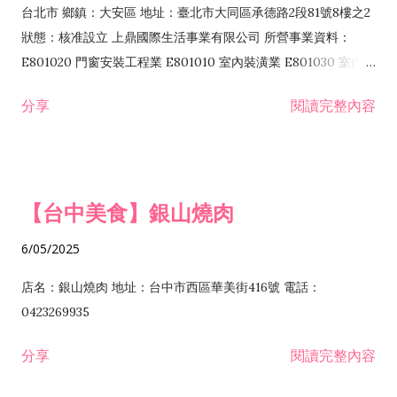
其他綜合零售業 F399040 無店面零售業 F401010 國際貿易業
台北市 鄉鎮：大安區 地址：臺北市大同區承德路2段81號8樓之2
F601010 智慧財產權業 G801010 倉儲業 I102010 投資顧問業
狀態：核准設立 上鼎國際生活事業有限公司 所營事業資料：
I103060 管理顧問業 I199990 其他顧問服務業 I105010 藝術品
E801020 門窗安裝工程業 E801010 室內裝潢業 E801030 室內輕
諮詢顧問業 I301010 資訊軟體服務業 I301020 資料處理服務業
鋼架工程業 E801040 玻璃安裝工程業 E801070 廚具、衛浴設備
分享
閱讀完整內容
I301030 電子資訊供應服務業 I401010 一般廣告服務業 I501010
安裝工程業 F206020 日常用品零售業 F206040 水器材料零售業
產品設計業 IE01010 電信業務門號代辦業 IZ06010 理貨包裝業
F206060 祭祀用品零售業 F207030 清潔用品零售業 F211010 建
IZ09010 管理系統驗證業 IZ12010 人力派遣業 IZ13010 網路認
材零售業 F213010 電器零售業 F213030 電腦及事務性機器設備
證服務業 IZ15010 市場研究及民意調查業 IZ99990 其他工商服
零售業 F217010 消防安全設備零售業 F218010 資訊軟體零售業
【台中美食】銀山燒肉
務業 J399010 軟體出版業 J601010 藝文服務業 J602010 演藝活
H701010 住宅及大樓開發租售業 H701020 工業廠房開發租售業
動業 J701040 休閒活動場館業 J802010 運動訓練業 JA02010 電
H701050 投資興建公共建設業 H701060 新市鎮、新社區開發業
6/05/2025
器及電子產品修理業 JB01010 會議及展覽服務業 JD01010 工商
H701070 區段徵收及市地重劃代辦業 H701090 都市更新整建維
徵信服務業 JE01010 租賃業 E801010 室內裝潢業 E603010 電
護業 H702010 建築經理業 H703090 不動產買賣業 H703100 不
店名：銀山燒肉 地址：台中市西區華美街416號 電話：
纜安裝工程業 EZ05010 儀器、儀表安裝工程業 F102030 菸酒批
動產租賃業 I103060 管理顧問業 I199990 其他顧問服務業
0423269935
發業 F10...
I301010 資訊軟體服務業 I301020 資料處理服務業 I301030 電子
分享
閱讀完整內容
資訊供應服務業 IF01010 消防安全設備檢修業 JZ99050 仲介服
務業 JZ99990 未分類其他服務業 F201070 花卉零售業 F203010