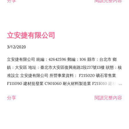
分享
閱讀完整內容
程業 I102010 投資顧問業 I301010 資訊軟體服務業 I301030 電
子資訊供應服務業 F113070 電信器材批發業 F118010 資訊軟體
批發業 F401010 國際貿易業 ZZ99999 除許可業務外，得經營法
令非禁止或限制之業務 F102030 菸酒批發業 F203020 菸酒零售
立安捷有限公司
業 F401171 酒類輸入業
3/12/2020
立安捷有限公司 統編：42642596 郵編：106 縣市：台北市 鄉
鎮：大安區 地址：臺北市大安區復興南路2段237號13樓 狀態：核
准設立 立安捷有限公司 所營事業資料： F215020 礦石零售業
F111090 建材批發業 C901060 耐火材料製造業 F211010 建材零
售業 C901070 石材製品製造業 F115020 礦石批發業 C901030
分享
閱讀完整內容
水泥製造業 C901050 水泥及混凝土製品製造業 C901040 預拌混
凝土製造業 E599010 配管工程業 E603110 冷作工程業 E603120
噴砂工程業 E801010 室內裝潢業 E901010 油漆工程業 E903010
防蝕、防銹工程業 EZ99990 其他工程業 F102170 食品什貨批發