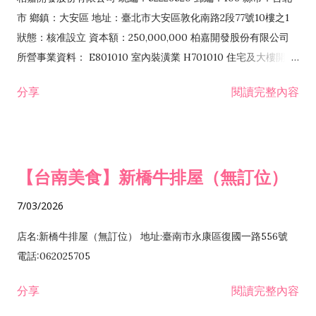
市 鄉鎮：大安區 地址：臺北市大安區敦化南路2段77號10樓之1
狀態：核准設立 資本額：250,000,000 柏嘉開發股份有限公司
所營事業資料： E801010 室內裝潢業 H701010 住宅及大樓開發
租售業 H701040 特定專業區開發業 H701060 新市鎮、新社區開
分享
閱讀完整內容
發業 H703090 不動產買賣業 H703100 不動產租賃業 I503010
景觀、室內設計業 ZZ99999 除許可業務外，得經營法令非禁止
或限制之業務
【台南美食】新橋牛排屋（無訂位）
7/03/2026
店名:新橋牛排屋（無訂位） 地址:臺南市永康區復國一路556號
電話:062025705
分享
閱讀完整內容