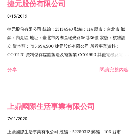
捷元股份有限公司
業 F106020 日常用品批發業 F108031 醫療器材批發業 F108040
化粧品批發業 F203010 食品什貨、飲料零售業 F206020 日常用
8/15/2019
品零售業 F208031 醫療器材零售業 F208040 化粧品零售業
F399040 無店面零售業 F399990 其他綜合零售業 F401010 國
捷元股份有限公司 統編：23134543 郵編：114 縣市：台北市 鄉
際貿易業 ZZ99999 除許可業務外，得經營法令非禁止或限制之
鎮：內湖區 地址：臺北市內湖區瑞光路66巷36號 狀態：核准設
業務
立 資本額：795,694,500 捷元股份有限公司 所營事業資料：
CC01120 資料儲存媒體製造及複製業 CC01990 其他電機及電子
機械器材製造業 CB01020 事務機器製造業 E601020 電器安裝業
分享
閱讀完整內容
CC01050 資料儲存及處理設備製造業 CC01060 有線通信機械器
材製造業 E605010 電腦設備安裝業 CC01070 無線通信機械器材
製造業 F113020 電器批發業 E701010 電信工程業 CC01080 電
子零組件製造業 CC01110 電腦及其週邊設備製造業 F113050 電
上鼎國際生活事業有限公司
腦及事務性機器設備批發業 F113070 電信器材批發業 F118010
資訊軟體批發業 F119010 電子材料批發業 F213010 電器零售業
7/01/2020
F213030 電腦及事務性機器設備零售業 F213060 電信器材零售
業 F218010 資訊軟體零售業 F219010 電子材料零售業 F399990
上鼎國際生活事業有限公司 統編：52280312 郵編：106 縣市：