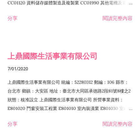
CC01120 資料儲存媒體製造及複製業 CC01990 其他電機及電子
機械器材製造業 CB01020 事務機器製造業 E601020 電器安裝業
分享
閱讀完整內容
CC01050 資料儲存及處理設備製造業 CC01060 有線通信機械器
材製造業 E605010 電腦設備安裝業 CC01070 無線通信機械器材
製造業 F113020 電器批發業 E701010 電信工程業 CC01080 電
子零組件製造業 CC01110 電腦及其週邊設備製造業 F113050 電
上鼎國際生活事業有限公司
腦及事務性機器設備批發業 F113070 電信器材批發業 F118010
資訊軟體批發業 F119010 電子材料批發業 F213010 電器零售業
7/01/2020
F213030 電腦及事務性機器設備零售業 F213060 電信器材零售
業 F218010 資訊軟體零售業 F219010 電子材料零售業 F399990
上鼎國際生活事業有限公司 統編：52280312 郵編：106 縣市：
其他綜合零售業 F399040 無店面零售業 F401010 國際貿易業
台北市 鄉鎮：大安區 地址：臺北市大同區承德路2段81號8樓之2
F601010 智慧財產權業 G801010 倉儲業 I102010 投資顧問業
狀態：核准設立 上鼎國際生活事業有限公司 所營事業資料：
I103060 管理顧問業 I199990 其他顧問服務業 I105010 藝術品
E801020 門窗安裝工程業 E801010 室內裝潢業 E801030 室內輕
諮詢顧問業 I301010 資訊軟體服務業 I301020 資料處理服務業
鋼架工程業 E801040 玻璃安裝工程業 E801070 廚具、衛浴設備
分享
閱讀完整內容
I301030 電子資訊供應服務業 I401010 一般廣告服務業 I501010
安裝工程業 F206020 日常用品零售業 F206040 水器材料零售業
產品設計業 IE01010 電信業務門號代辦業 IZ06010 理貨包裝業
F206060 祭祀用品零售業 F207030 清潔用品零售業 F211010 建