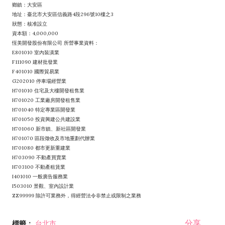
鄉鎮：大安區
地址：臺北市大安區信義路4段296號10樓之3
狀態：核准設立
資本額：4,000,000
恆美開發股份有限公司 所營事業資料：
E801010 室內裝潢業
F111090 建材批發業
F401010 國際貿易業
G202010 停車場經營業
H701010 住宅及大樓開發租售業
H701020 工業廠房開發租售業
H701040 特定專業區開發業
H701050 投資興建公共建設業
H701060 新市鎮、新社區開發業
H701070 區段徵收及市地重劃代辦業
H701080 都市更新重建業
H703090 不動產買賣業
H703100 不動產租賃業
I401010 一般廣告服務業
I503010 景觀、室內設計業
ZZ99999 除許可業務外，得經營法令非禁止或限制之業務
分享
標籤：
台北市