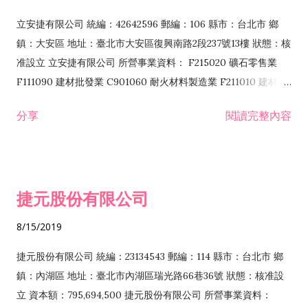
立安捷有限公司 統編：42642596 郵編：106 縣市：台北市 鄉
鎮：大安區 地址：臺北市大安區復興南路2段237號13樓 狀態：核
准設立 立安捷有限公司 所營事業資料： F215020 礦石零售業
F111090 建材批發業 C901060 耐火材料製造業 F211010 建材零
售業 C901070 石材製品製造業 F115020 礦石批發業 C901030
分享
閱讀完整內容
水泥製造業 C901050 水泥及混凝土製品製造業 C901040 預拌混
凝土製造業 E599010 配管工程業 E603110 冷作工程業 E603120
噴砂工程業 E801010 室內裝潢業 E901010 油漆工程業 E903010
防蝕、防銹工程業 EZ99990 其他工程業 F102170 食品什貨批發
捷元股份有限公司
業 F106020 日常用品批發業 F108031 醫療器材批發業 F108040
化粧品批發業 F203010 食品什貨、飲料零售業 F206020 日常用
8/15/2019
品零售業 F208031 醫療器材零售業 F208040 化粧品零售業
F399040 無店面零售業 F399990 其他綜合零售業 F401010 國
捷元股份有限公司 統編：23134543 郵編：114 縣市：台北市 鄉
際貿易業 ZZ99999 除許可業務外，得經營法令非禁止或限制之
鎮：內湖區 地址：臺北市內湖區瑞光路66巷36號 狀態：核准設
業務
立 資本額：795,694,500 捷元股份有限公司 所營事業資料：