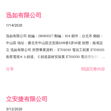
迅如有限公司
1/14/2020
迅如有限公司 統編：28683027 郵編：104 縣市：台北市 鄉鎮：
中山區 地址：臺北市中山區北安路608巷5弄16號 狀態：核准設
立 迅如有限公司 所營事業資料： E701010 電信工程業 E701020
衛星電視ＫＵ頻道、Ｃ頻道器材安裝業 E701030 電信管制射頻器
材裝設工程業 E801010 室內裝潢業 EZ05010 儀器、儀表安裝工
分享
閱讀完整內容
程業 I102010 投資顧問業 I301010 資訊軟體服務業 I301030 電
子資訊供應服務業 F113070 電信器材批發業 F118010 資訊軟體
批發業 F401010 國際貿易業 ZZ99999 除許可業務外，得經營法
令非禁止或限制之業務 F102030 菸酒批發業 F203020 菸酒零售
立安捷有限公司
業 F401171 酒類輸入業
3/12/2020