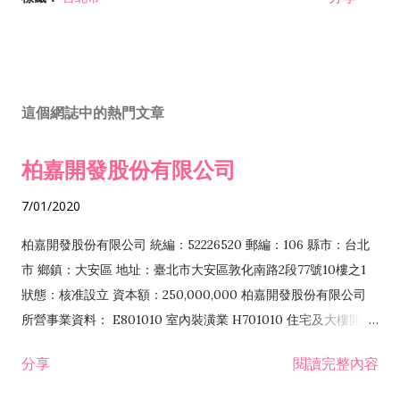
這個網誌中的熱門文章
柏嘉開發股份有限公司
7/01/2020
柏嘉開發股份有限公司 統編：52226520 郵編：106 縣市：台北
市 鄉鎮：大安區 地址：臺北市大安區敦化南路2段77號10樓之1
狀態：核准設立 資本額：250,000,000 柏嘉開發股份有限公司
所營事業資料： E801010 室內裝潢業 H701010 住宅及大樓開發
租售業 H701040 特定專業區開發業 H701060 新市鎮、新社區開
分享
閱讀完整內容
發業 H703090 不動產買賣業 H703100 不動產租賃業 I503010
景觀、室內設計業 ZZ99999 除許可業務外，得經營法令非禁止