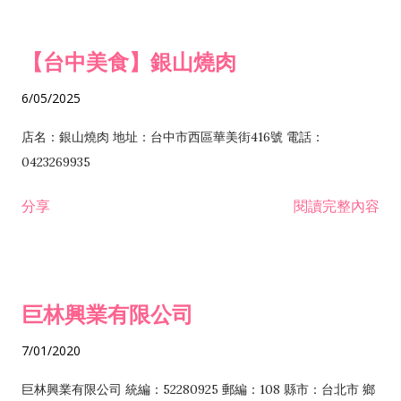
IZ09010 管理系統驗證業 IZ12010 人力派遣業 IZ13010 網路認
材零售業 F213010 電器零售業 F213030 電腦及事務性機器設備
證服務業 IZ15010 市場研究及民意調查業 IZ99990 其他工商服
零售業 F217010 消防安全設備零售業 F218010 資訊軟體零售業
【台中美食】銀山燒肉
務業 J399010 軟體出版業 J601010 藝文服務業 J602010 演藝活
H701010 住宅及大樓開發租售業 H701020 工業廠房開發租售業
動業 J701040 休閒活動場館業 J802010 運動訓練業 JA02010 電
H701050 投資興建公共建設業 H701060 新市鎮、新社區開發業
6/05/2025
器及電子產品修理業 JB01010 會議及展覽服務業 JD01010 工商
H701070 區段徵收及市地重劃代辦業 H701090 都市更新整建維
徵信服務業 JE01010 租賃業 E801010 室內裝潢業 E603010 電
護業 H702010 建築經理業 H703090 不動產買賣業 H703100 不
店名：銀山燒肉 地址：台中市西區華美街416號 電話：
纜安裝工程業 EZ05010 儀器、儀表安裝工程業 F102030 菸酒批
動產租賃業 I103060 管理顧問業 I199990 其他顧問服務業
0423269935
發業 F10...
I301010 資訊軟體服務業 I301020 資料處理服務業 I301030 電子
分享
閱讀完整內容
資訊供應服務業 IF01010 消防安全設備檢修業 JZ99050 仲介服
務業 JZ99990 未分類其他服務業 F201070 花卉零售業 F203010
食品什貨、飲料零售業 F204110 布疋、衣著、鞋、帽、傘、服飾
品零售業 F207200 化學原料零售業 F209060 文教、樂器、育樂
巨林興業有限公司
用品零售業 F215010 首飾及貴金屬零售業 F399040 無店面零售
業 F399990 其他綜合零售業 I301040 第三方支付服務業
7/01/2020
I401010 一般廣告服務業 I401020 廣告傳單分送業 I501010 產
品設計業 I502010 服飾設計業 I503010 景觀、室內設計業
巨林興業有限公司 統編：52280925 郵編：108 縣市：台北市 鄉