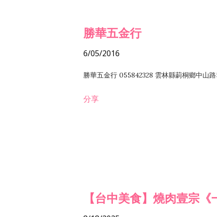
勝華五金行
6/05/2016
勝華五金行 055842328 雲林縣莿桐鄉中山路
分享
【台中美食】燒肉壹宗《