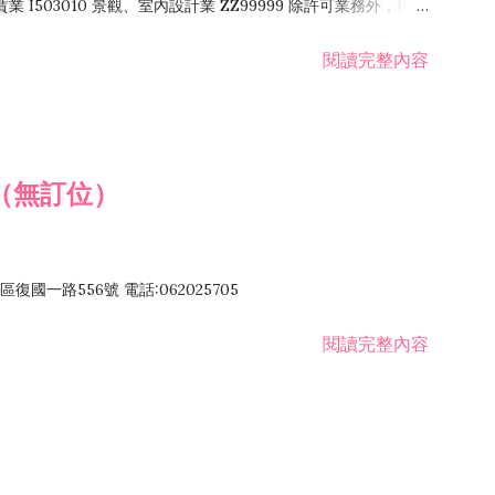
租賃業 I503010 景觀、室內設計業 ZZ99999 除許可業務外，得經
閱讀完整內容
（無訂位）
國一路556號 電話:062025705
閱讀完整內容