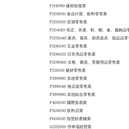
F111090 建材批發業
F203010 食品什貨、飲料零售業
F203020 菸酒零售業
F204110 布疋、衣著、鞋、帽、傘、服飾品
F205040 家具、寢具、廚房器具、裝設品
F206010 五金零售業
F206020 日常用品零售業
F209060 文教、樂器、育樂用品零售業
F211010 建材零售業
F299990 其他零售業
F399040 無店面零售業
F399990 其他綜合零售業
F401010 國際貿易業
F501030 飲料店業
F601010 智慧財產權業
G202010 停車場經營業