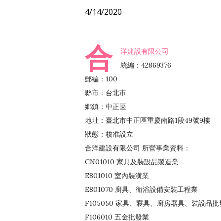
4/14/2020
合
洋建設有限公司
統編：42869376
郵編：100
縣市：台北市
鄉鎮：中正區
地址：臺北市中正區重慶南路1段49號9樓
狀態：核准設立
合洋建設有限公司 所營事業資料：
CN01010 家具及裝設品製造業
E801010 室內裝潢業
E801070 廚具、衛浴設備安裝工程業
F105050 家具、寢具、廚房器具、裝設品批
F106010 五金批發業