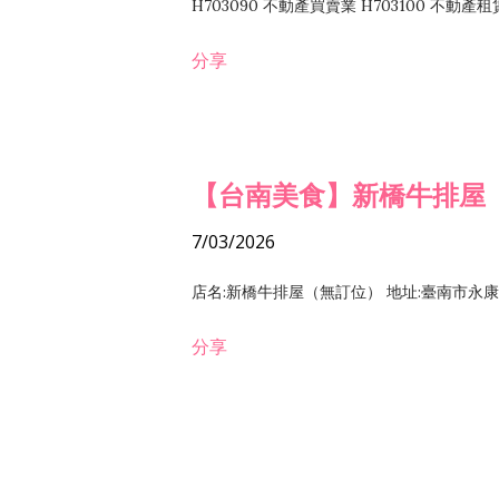
H703090 不動產買賣業 H703100 不動產
營法令非禁止或限制之業務
分享
【台南美食】新橋牛排屋
7/03/2026
店名:新橋牛排屋（無訂位） 地址:臺南市永康區復
分享