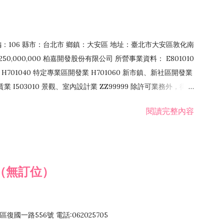
郵編：106 縣市：台北市 鄉鎮：大安區 地址：臺北市大安區敦化南
50,000,000 柏嘉開發股份有限公司 所營事業資料： E801010
H701040 特定專業區開發業 H701060 新市鎮、新社區開發業
租賃業 I503010 景觀、室內設計業 ZZ99999 除許可業務外，得經
閱讀完整內容
（無訂位）
國一路556號 電話:062025705