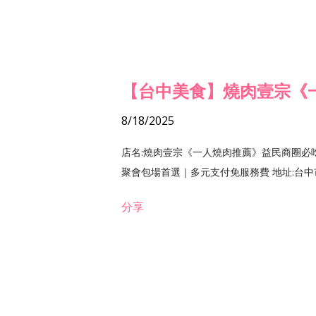
【台中美食】燒肉壹宗《
8/18/2025
店名:燒肉壹宗《一人燒肉推薦》益民商圈必
聚會包場首選｜多元支付免服務費 地址:台中市北區
分享