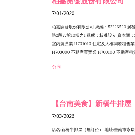
柏嘉開發股份有限公司
7/01/2020
柏嘉開發股份有限公司 統編：52226520 
路2段77號10樓之1 狀態：核准設立 資本額：2
室內裝潢業 H701010 住宅及大樓開發租售業 
H703090 不動產買賣業 H703100 不動產
營法令非禁止或限制之業務
分享
【台南美食】新橋牛排屋
7/03/2026
店名:新橋牛排屋（無訂位） 地址:臺南市永康區復