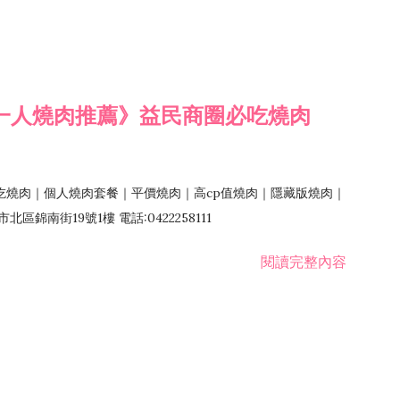
一人燒肉推薦》益民商圈必吃燒肉
吃燒肉｜個人燒肉套餐｜平價燒肉｜高cp值燒肉｜隱藏版燒肉｜
錦南街19號1樓 電話:0422258111
閱讀完整內容