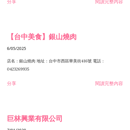
分享
閱讀完整內容
I301030 電子資訊供應服務業 I401010 一般廣告服務業 I501010
安裝工程業 F206020 日常用品零售業 F206040 水器材料零售業
產品設計業 IE01010 電信業務門號代辦業 IZ06010 理貨包裝業
F206060 祭祀用品零售業 F207030 清潔用品零售業 F211010 建
IZ09010 管理系統驗證業 IZ12010 人力派遣業 IZ13010 網路認
材零售業 F213010 電器零售業 F213030 電腦及事務性機器設備
證服務業 IZ15010 市場研究及民意調查業 IZ99990 其他工商服
零售業 F217010 消防安全設備零售業 F218010 資訊軟體零售業
【台中美食】銀山燒肉
務業 J399010 軟體出版業 J601010 藝文服務業 J602010 演藝活
H701010 住宅及大樓開發租售業 H701020 工業廠房開發租售業
動業 J701040 休閒活動場館業 J802010 運動訓練業 JA02010 電
H701050 投資興建公共建設業 H701060 新市鎮、新社區開發業
6/05/2025
器及電子產品修理業 JB01010 會議及展覽服務業 JD01010 工商
H701070 區段徵收及市地重劃代辦業 H701090 都市更新整建維
徵信服務業 JE01010 租賃業 E801010 室內裝潢業 E603010 電
護業 H702010 建築經理業 H703090 不動產買賣業 H703100 不
店名：銀山燒肉 地址：台中市西區華美街416號 電話：
纜安裝工程業 EZ05010 儀器、儀表安裝工程業 F102030 菸酒批
動產租賃業 I103060 管理顧問業 I199990 其他顧問服務業
0423269935
發業 F10...
I301010 資訊軟體服務業 I301020 資料處理服務業 I301030 電子
分享
閱讀完整內容
資訊供應服務業 IF01010 消防安全設備檢修業 JZ99050 仲介服
務業 JZ99990 未分類其他服務業 F201070 花卉零售業 F203010
食品什貨、飲料零售業 F204110 布疋、衣著、鞋、帽、傘、服飾
品零售業 F207200 化學原料零售業 F209060 文教、樂器、育樂
巨林興業有限公司
用品零售業 F215010 首飾及貴金屬零售業 F399040 無店面零售
業 F399990 其他綜合零售業 I301040 第三方支付服務業