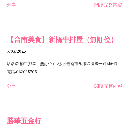
分享
閱讀完整內容
發業 H703090 不動產買賣業 H703100 不動產租賃業 I503010
景觀、室內設計業 ZZ99999 除許可業務外，得經營法令非禁止
或限制之業務
【台南美食】新橋牛排屋（無訂位）
7/03/2026
店名:新橋牛排屋（無訂位） 地址:臺南市永康區復國一路556號
電話:062025705
分享
閱讀完整內容
勝華五金行