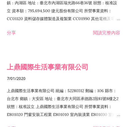
際貿易業 ZZ99999 除許可業務外，得經營法令非禁止或限制之
鎮：內湖區 地址：臺北市內湖區瑞光路66巷36號 狀態：核准設
業務
立 資本額：795,694,500 捷元股份有限公司 所營事業資料：
CC01120 資料儲存媒體製造及複製業 CC01990 其他電機及電子
機械器材製造業 CB01020 事務機器製造業 E601020 電器安裝業
分享
閱讀完整內容
CC01050 資料儲存及處理設備製造業 CC01060 有線通信機械器
材製造業 E605010 電腦設備安裝業 CC01070 無線通信機械器材
製造業 F113020 電器批發業 E701010 電信工程業 CC01080 電
子零組件製造業 CC01110 電腦及其週邊設備製造業 F113050 電
上鼎國際生活事業有限公司
腦及事務性機器設備批發業 F113070 電信器材批發業 F118010
資訊軟體批發業 F119010 電子材料批發業 F213010 電器零售業
7/01/2020
F213030 電腦及事務性機器設備零售業 F213060 電信器材零售
業 F218010 資訊軟體零售業 F219010 電子材料零售業 F399990
上鼎國際生活事業有限公司 統編：52280312 郵編：106 縣市：
其他綜合零售業 F399040 無店面零售業 F401010 國際貿易業
台北市 鄉鎮：大安區 地址：臺北市大同區承德路2段81號8樓之2
F601010 智慧財產權業 G801010 倉儲業 I102010 投資顧問業
狀態：核准設立 上鼎國際生活事業有限公司 所營事業資料：
I103060 管理顧問業 I199990 其他顧問服務業 I105010 藝術品
E801020 門窗安裝工程業 E801010 室內裝潢業 E801030 室內輕
諮詢顧問業 I301010 資訊軟體服務業 I301020 資料處理服務業
鋼架工程業 E801040 玻璃安裝工程業 E801070 廚具、衛浴設備