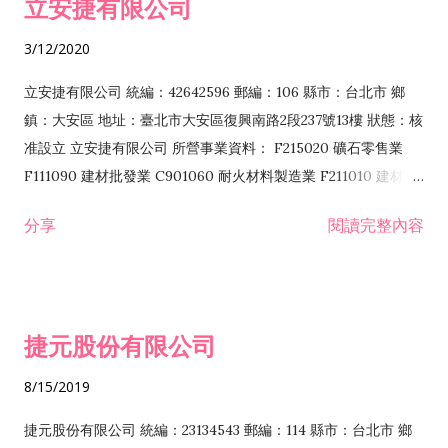
立安捷有限公司
業 F401171 酒類輸入業
3/12/2020
立安捷有限公司 統編：42642596 郵編：106 縣市：台北市 鄉
鎮：大安區 地址：臺北市大安區復興南路2段237號13樓 狀態：核
准設立 立安捷有限公司 所營事業資料： F215020 礦石零售業
F111090 建材批發業 C901060 耐火材料製造業 F211010 建材零
售業 C901070 石材製品製造業 F115020 礦石批發業 C901030
分享
閱讀完整內容
水泥製造業 C901050 水泥及混凝土製品製造業 C901040 預拌混
凝土製造業 E599010 配管工程業 E603110 冷作工程業 E603120
噴砂工程業 E801010 室內裝潢業 E901010 油漆工程業 E903010
防蝕、防銹工程業 EZ99990 其他工程業 F102170 食品什貨批發
捷元股份有限公司
業 F106020 日常用品批發業 F108031 醫療器材批發業 F108040
化粧品批發業 F203010 食品什貨、飲料零售業 F206020 日常用
8/15/2019
品零售業 F208031 醫療器材零售業 F208040 化粧品零售業
F399040 無店面零售業 F399990 其他綜合零售業 F401010 國
捷元股份有限公司 統編：23134543 郵編：114 縣市：台北市 鄉