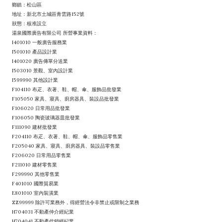
鄉鎮：松山區
地址：新北市土城區青雲路152號
狀態：核准設立
湯泉國際廣告有限公司 所營事業資料：
I401010 一般廣告服務業
I501010 產品設計業
I401020 廣告傳單分送業
I503010 景觀、室內設計業
I599990 其他設計業
F104110 布疋、衣著、鞋、帽、傘、服飾品批發業
F105050 家具、寢具、廚房器具、裝設品批發業
F106020 日常用品批發業
F106050 陶瓷玻璃器皿批發業
F111090 建材批發業
F204110 布疋、衣著、鞋、帽、傘、服飾品零售業
F205040 家具、寢具、廚房器具、裝設品零售業
F206020 日常用品零售業
F211010 建材零售業
F299990 其他零售業
F401010 國際貿易業
E801010 室內裝潢業
ZZ99999 除許可業務外，得經營法令非禁止或限制之業務
H704031 不動產仲介經紀業
H704041 不動產代銷經紀業