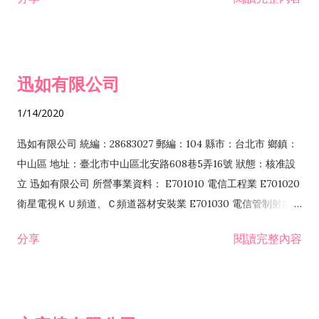
迅如有限公司
1/14/2020
迅如有限公司 統編：28683027 郵編：104 縣市：台北市 鄉鎮：
中山區 地址：臺北市中山區北安路608巷5弄16號 狀態：核准設
立 迅如有限公司 所營事業資料： E701010 電信工程業 E701020
衛星電視ＫＵ頻道、Ｃ頻道器材安裝業 E701030 電信管制射頻器
材裝設工程業 E801010 室內裝潢業 EZ05010 儀器、儀表安裝工
分享
閱讀完整內容
程業 I102010 投資顧問業 I301010 資訊軟體服務業 I301030 電
子資訊供應服務業 F113070 電信器材批發業 F118010 資訊軟體
批發業 F401010 國際貿易業 ZZ99999 除許可業務外，得經營法
令非禁止或限制之業務 F102030 菸酒批發業 F203020 菸酒零售