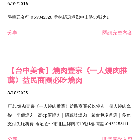
6/05/2016
勝華五金行 055842328 雲林縣莿桐鄉中山路59號之1
分享
閱讀完整內容
【台中美食】燒肉壹宗《一人燒肉推
薦》益民商圈必吃燒肉
8/18/2025
店名:燒肉壹宗《一人燒肉推薦》益民商圈必吃燒肉｜個人燒肉套
餐｜平價燒肉｜高cp值燒肉｜隱藏版燒肉｜聚會包場首選｜多元
支付免服務費 地址:台中市北區錦南街19號1樓 電話:0422258111
分享
閱讀完整內容