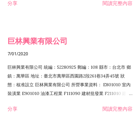
分享
閱讀完整內容
資訊供應服務業 IF01010 消防安全設備檢修業 JZ99050 仲介服
務業 JZ99990 未分類其他服務業 F201070 花卉零售業 F203010
食品什貨、飲料零售業 F204110 布疋、衣著、鞋、帽、傘、服飾
品零售業 F207200 化學原料零售業 F209060 文教、樂器、育樂
巨林興業有限公司
用品零售業 F215010 首飾及貴金屬零售業 F399040 無店面零售
業 F399990 其他綜合零售業 I301040 第三方支付服務業
7/01/2020
I401010 一般廣告服務業 I401020 廣告傳單分送業 I501010 產
品設計業 I502010 服飾設計業 I503010 景觀、室內設計業
巨林興業有限公司 統編：52280925 郵編：108 縣市：台北市 鄉
IZ06010 理貨包裝業 IZ12010 人力派遣業 JZ99090 喜慶綜合服
鎮：萬華區 地址：臺北市萬華區西園路2段261巷34弄45號 狀
務業 ZZ99999 除許可業務外，得經營法令非禁止或限制之業務
態：核准設立 巨林興業有限公司 所營事業資料： E801010 室內
F106010 五金批發業...
裝潢業 E901010 油漆工程業 F111090 建材批發業 F211010 建材
零售業 F220010 耐火材料零售業 A102080 園藝服務業 J101010
分享
閱讀完整內容
建築物清潔服務業 J101090 廢棄物清理業 JE01010 租賃業
H701010 住宅及大樓開發租售業 H701020 工業廠房開發租售業
H701050 投資興建公共建設業 H701060 新市鎮、新社區開發業
H703090 不動產買賣業 H703100 不動產租賃業 ZZ99999 除許