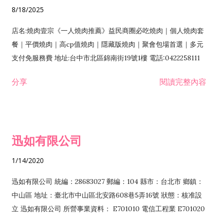
8/18/2025
店名:燒肉壹宗《一人燒肉推薦》益民商圈必吃燒肉｜個人燒肉套
餐｜平價燒肉｜高cp值燒肉｜隱藏版燒肉｜聚會包場首選｜多元
支付免服務費 地址:台中市北區錦南街19號1樓 電話:0422258111
分享
閱讀完整內容
迅如有限公司
1/14/2020
迅如有限公司 統編：28683027 郵編：104 縣市：台北市 鄉鎮：
中山區 地址：臺北市中山區北安路608巷5弄16號 狀態：核准設
立 迅如有限公司 所營事業資料： E701010 電信工程業 E701020