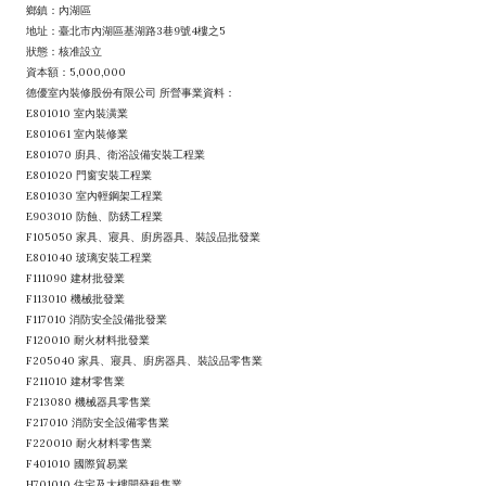
鄉鎮：內湖區
地址：臺北市內湖區基湖路3巷9號4樓之5
狀態：核准設立
資本額：5,000,000
德優室內裝修股份有限公司 所營事業資料：
E801010 室內裝潢業
E801061 室內裝修業
E801070 廚具、衛浴設備安裝工程業
E801020 門窗安裝工程業
E801030 室內輕鋼架工程業
E903010 防蝕、防銹工程業
F105050 家具、寢具、廚房器具、裝設品批發業
E801040 玻璃安裝工程業
F111090 建材批發業
F113010 機械批發業
F117010 消防安全設備批發業
F120010 耐火材料批發業
F205040 家具、寢具、廚房器具、裝設品零售業
F211010 建材零售業
F213080 機械器具零售業
F217010 消防安全設備零售業
F220010 耐火材料零售業
F401010 國際貿易業
H701010 住宅及大樓開發租售業