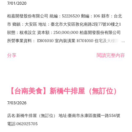
7/01/2020
柏嘉開發股份有限公司 統編：52226520 郵編：106 縣市：台北
市 鄉鎮：大安區 地址：臺北市大安區敦化南路2段77號10樓之1
狀態：核准設立 資本額：250,000,000 柏嘉開發股份有限公司
所營事業資料： E801010 室內裝潢業 H701010 住宅及大樓開發
租售業 H701040 特定專業區開發業 H701060 新市鎮、新社區開
分享
閱讀完整內容
發業 H703090 不動產買賣業 H703100 不動產租賃業 I503010
景觀、室內設計業 ZZ99999 除許可業務外，得經營法令非禁止
或限制之業務
【台南美食】新橋牛排屋（無訂位）
7/03/2026
店名:新橋牛排屋（無訂位） 地址:臺南市永康區復國一路556號
電話:062025705