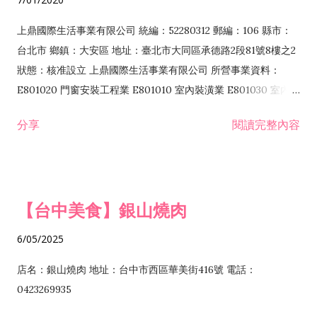
F213030 電腦及事務性機器設備零售業 F213060 電信器材零售
業 F218010 資訊軟體零售業 F219010 電子材料零售業 F399990
上鼎國際生活事業有限公司 統編：52280312 郵編：106 縣市：
其他綜合零售業 F399040 無店面零售業 F401010 國際貿易業
台北市 鄉鎮：大安區 地址：臺北市大同區承德路2段81號8樓之2
F601010 智慧財產權業 G801010 倉儲業 I102010 投資顧問業
狀態：核准設立 上鼎國際生活事業有限公司 所營事業資料：
I103060 管理顧問業 I199990 其他顧問服務業 I105010 藝術品
E801020 門窗安裝工程業 E801010 室內裝潢業 E801030 室內輕
諮詢顧問業 I301010 資訊軟體服務業 I301020 資料處理服務業
鋼架工程業 E801040 玻璃安裝工程業 E801070 廚具、衛浴設備
分享
閱讀完整內容
I301030 電子資訊供應服務業 I401010 一般廣告服務業 I501010
安裝工程業 F206020 日常用品零售業 F206040 水器材料零售業
產品設計業 IE01010 電信業務門號代辦業 IZ06010 理貨包裝業
F206060 祭祀用品零售業 F207030 清潔用品零售業 F211010 建
IZ09010 管理系統驗證業 IZ12010 人力派遣業 IZ13010 網路認
材零售業 F213010 電器零售業 F213030 電腦及事務性機器設備
證服務業 IZ15010 市場研究及民意調查業 IZ99990 其他工商服
零售業 F217010 消防安全設備零售業 F218010 資訊軟體零售業
【台中美食】銀山燒肉
務業 J399010 軟體出版業 J601010 藝文服務業 J602010 演藝活
H701010 住宅及大樓開發租售業 H701020 工業廠房開發租售業
動業 J701040 休閒活動場館業 J802010 運動訓練業 JA02010 電
H701050 投資興建公共建設業 H701060 新市鎮、新社區開發業
6/05/2025
器及電子產品修理業 JB01010 會議及展覽服務業 JD01010 工商
H701070 區段徵收及市地重劃代辦業 H701090 都市更新整建維
徵信服務業 JE01010 租賃業 E801010 室內裝潢業 E603010 電
護業 H702010 建築經理業 H703090 不動產買賣業 H703100 不
店名：銀山燒肉 地址：台中市西區華美街416號 電話：
纜安裝工程業 EZ05010 儀器、儀表安裝工程業 F102030 菸酒批
動產租賃業 I103060 管理顧問業 I199990 其他顧問服務業
0423269935
發業 F10...
I301010 資訊軟體服務業 I301020 資料處理服務業 I301030 電子