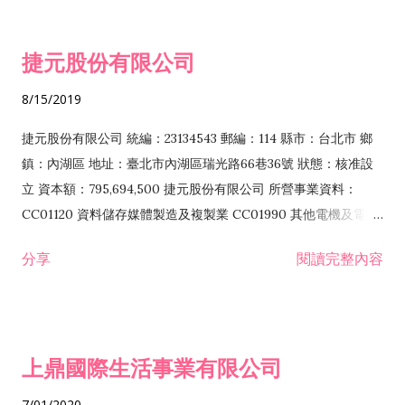
噴砂工程業 E801010 室內裝潢業 E901010 油漆工程業 E903010
防蝕、防銹工程業 EZ99990 其他工程業 F102170 食品什貨批發
捷元股份有限公司
業 F106020 日常用品批發業 F108031 醫療器材批發業 F108040
化粧品批發業 F203010 食品什貨、飲料零售業 F206020 日常用
8/15/2019
品零售業 F208031 醫療器材零售業 F208040 化粧品零售業
F399040 無店面零售業 F399990 其他綜合零售業 F401010 國
捷元股份有限公司 統編：23134543 郵編：114 縣市：台北市 鄉
際貿易業 ZZ99999 除許可業務外，得經營法令非禁止或限制之
鎮：內湖區 地址：臺北市內湖區瑞光路66巷36號 狀態：核准設
業務
立 資本額：795,694,500 捷元股份有限公司 所營事業資料：
CC01120 資料儲存媒體製造及複製業 CC01990 其他電機及電子
機械器材製造業 CB01020 事務機器製造業 E601020 電器安裝業
分享
閱讀完整內容
CC01050 資料儲存及處理設備製造業 CC01060 有線通信機械器
材製造業 E605010 電腦設備安裝業 CC01070 無線通信機械器材
製造業 F113020 電器批發業 E701010 電信工程業 CC01080 電
子零組件製造業 CC01110 電腦及其週邊設備製造業 F113050 電
上鼎國際生活事業有限公司
腦及事務性機器設備批發業 F113070 電信器材批發業 F118010
資訊軟體批發業 F119010 電子材料批發業 F213010 電器零售業
7/01/2020