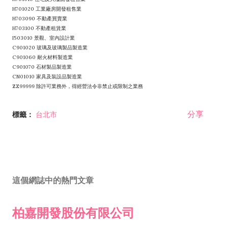
H701020 工業廠房開發租售業
H703090 不動產買賣業
H703100 不動產租賃業
I503010 景觀、室內設計業
C901020 玻璃及玻璃製品製造業
C901060 耐火材料製造業
C901070 石材製品製造業
CN01010 家具及裝設品製造業
ZZ99999 除許可業務外，得經營法令非禁止或限制之業務
分享
標籤：
台北市
這個網誌中的熱門文章
柏嘉開發股份有限公司