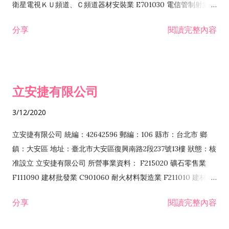
衛星電視ＫＵ頻道、Ｃ頻道器材安裝業 E701030 電信管制射頻器
材裝設工程業 E801010 室內裝潢業 EZ05010 儀器、儀表安裝工
分享
閱讀完整內容
程業 I102010 投資顧問業 I301010 資訊軟體服務業 I301030 電
子資訊供應服務業 F113070 電信器材批發業 F118010 資訊軟體
批發業 F401010 國際貿易業 ZZ99999 除許可業務外，得經營法
令非禁止或限制之業務 F102030 菸酒批發業 F203020 菸酒零售
立安捷有限公司
業 F401171 酒類輸入業
3/12/2020
立安捷有限公司 統編：42642596 郵編：106 縣市：台北市 鄉
鎮：大安區 地址：臺北市大安區復興南路2段237號13樓 狀態：核
准設立 立安捷有限公司 所營事業資料： F215020 礦石零售業
F111090 建材批發業 C901060 耐火材料製造業 F211010 建材零
售業 C901070 石材製品製造業 F115020 礦石批發業 C901030
分享
閱讀完整內容
水泥製造業 C901050 水泥及混凝土製品製造業 C901040 預拌混
凝土製造業 E599010 配管工程業 E603110 冷作工程業 E603120