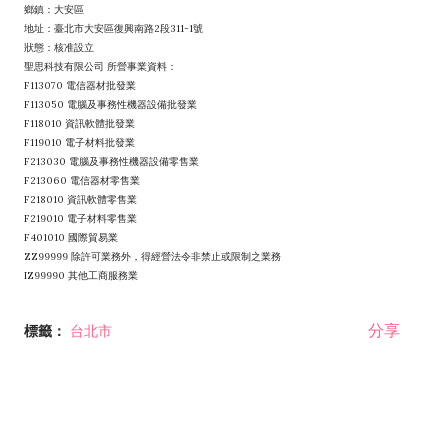
鄉鎮：大安區
地址：臺北市大安區復興南路2段311-1號
狀態：核准設立
聖思科技有限公司 所營事業資料：
F113070 電信器材批發業
F113050 電腦及事務性機器設備批發業
F118010 資訊軟體批發業
F119010 電子材料批發業
F213030 電腦及事務性機器設備零售業
F213060 電信器材零售業
F218010 資訊軟體零售業
F219010 電子材料零售業
F401010 國際貿易業
ZZ99999 除許可業務外，得經營法令非禁止或限制之業務
IZ99990 其他工商服務業
分享
標籤：
台北市