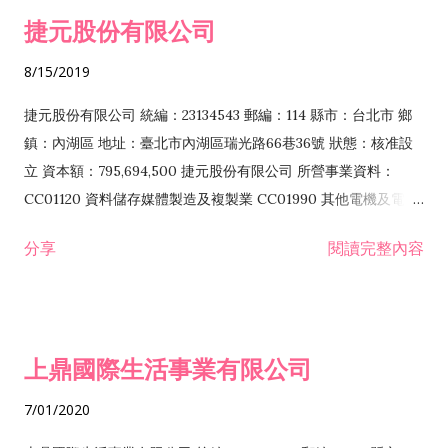
防蝕、防銹工程業 EZ99990 其他工程業 F102170 食品什貨批發
捷元股份有限公司
業 F106020 日常用品批發業 F108031 醫療器材批發業 F108040
化粧品批發業 F203010 食品什貨、飲料零售業 F206020 日常用
8/15/2019
品零售業 F208031 醫療器材零售業 F208040 化粧品零售業
F399040 無店面零售業 F399990 其他綜合零售業 F401010 國
捷元股份有限公司 統編：23134543 郵編：114 縣市：台北市 鄉
際貿易業 ZZ99999 除許可業務外，得經營法令非禁止或限制之
鎮：內湖區 地址：臺北市內湖區瑞光路66巷36號 狀態：核准設
業務
立 資本額：795,694,500 捷元股份有限公司 所營事業資料：
CC01120 資料儲存媒體製造及複製業 CC01990 其他電機及電子
機械器材製造業 CB01020 事務機器製造業 E601020 電器安裝業
分享
閱讀完整內容
CC01050 資料儲存及處理設備製造業 CC01060 有線通信機械器
材製造業 E605010 電腦設備安裝業 CC01070 無線通信機械器材
製造業 F113020 電器批發業 E701010 電信工程業 CC01080 電
子零組件製造業 CC01110 電腦及其週邊設備製造業 F113050 電
上鼎國際生活事業有限公司
腦及事務性機器設備批發業 F113070 電信器材批發業 F118010
資訊軟體批發業 F119010 電子材料批發業 F213010 電器零售業
7/01/2020
F213030 電腦及事務性機器設備零售業 F213060 電信器材零售