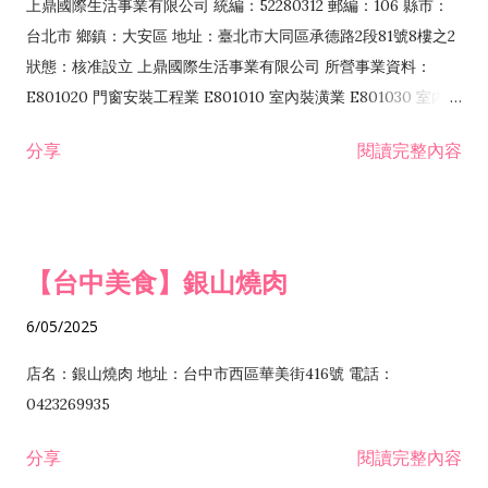
業 F218010 資訊軟體零售業 F219010 電子材料零售業 F399990
上鼎國際生活事業有限公司 統編：52280312 郵編：106 縣市：
其他綜合零售業 F399040 無店面零售業 F401010 國際貿易業
台北市 鄉鎮：大安區 地址：臺北市大同區承德路2段81號8樓之2
F601010 智慧財產權業 G801010 倉儲業 I102010 投資顧問業
狀態：核准設立 上鼎國際生活事業有限公司 所營事業資料：
I103060 管理顧問業 I199990 其他顧問服務業 I105010 藝術品
E801020 門窗安裝工程業 E801010 室內裝潢業 E801030 室內輕
諮詢顧問業 I301010 資訊軟體服務業 I301020 資料處理服務業
鋼架工程業 E801040 玻璃安裝工程業 E801070 廚具、衛浴設備
分享
閱讀完整內容
I301030 電子資訊供應服務業 I401010 一般廣告服務業 I501010
安裝工程業 F206020 日常用品零售業 F206040 水器材料零售業
產品設計業 IE01010 電信業務門號代辦業 IZ06010 理貨包裝業
F206060 祭祀用品零售業 F207030 清潔用品零售業 F211010 建
IZ09010 管理系統驗證業 IZ12010 人力派遣業 IZ13010 網路認
材零售業 F213010 電器零售業 F213030 電腦及事務性機器設備
證服務業 IZ15010 市場研究及民意調查業 IZ99990 其他工商服
零售業 F217010 消防安全設備零售業 F218010 資訊軟體零售業
【台中美食】銀山燒肉
務業 J399010 軟體出版業 J601010 藝文服務業 J602010 演藝活
H701010 住宅及大樓開發租售業 H701020 工業廠房開發租售業
動業 J701040 休閒活動場館業 J802010 運動訓練業 JA02010 電
H701050 投資興建公共建設業 H701060 新市鎮、新社區開發業
6/05/2025
器及電子產品修理業 JB01010 會議及展覽服務業 JD01010 工商
H701070 區段徵收及市地重劃代辦業 H701090 都市更新整建維
徵信服務業 JE01010 租賃業 E801010 室內裝潢業 E603010 電
護業 H702010 建築經理業 H703090 不動產買賣業 H703100 不
店名：銀山燒肉 地址：台中市西區華美街416號 電話：
纜安裝工程業 EZ05010 儀器、儀表安裝工程業 F102030 菸酒批
動產租賃業 I103060 管理顧問業 I199990 其他顧問服務業
0423269935
發業 F10...
I301010 資訊軟體服務業 I301020 資料處理服務業 I301030 電子
分享
閱讀完整內容
資訊供應服務業 IF01010 消防安全設備檢修業 JZ99050 仲介服