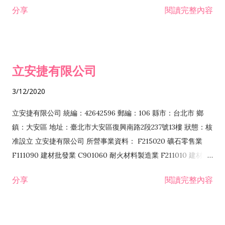
分享
閱讀完整內容
程業 I102010 投資顧問業 I301010 資訊軟體服務業 I301030 電
子資訊供應服務業 F113070 電信器材批發業 F118010 資訊軟體
批發業 F401010 國際貿易業 ZZ99999 除許可業務外，得經營法
令非禁止或限制之業務 F102030 菸酒批發業 F203020 菸酒零售
立安捷有限公司
業 F401171 酒類輸入業
3/12/2020
立安捷有限公司 統編：42642596 郵編：106 縣市：台北市 鄉
鎮：大安區 地址：臺北市大安區復興南路2段237號13樓 狀態：核
准設立 立安捷有限公司 所營事業資料： F215020 礦石零售業
F111090 建材批發業 C901060 耐火材料製造業 F211010 建材零
售業 C901070 石材製品製造業 F115020 礦石批發業 C901030
分享
閱讀完整內容
水泥製造業 C901050 水泥及混凝土製品製造業 C901040 預拌混
凝土製造業 E599010 配管工程業 E603110 冷作工程業 E603120
噴砂工程業 E801010 室內裝潢業 E901010 油漆工程業 E903010