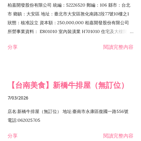
柏嘉開發股份有限公司 統編：52226520 郵編：106 縣市：台北
市 鄉鎮：大安區 地址：臺北市大安區敦化南路2段77號10樓之1
狀態：核准設立 資本額：250,000,000 柏嘉開發股份有限公司
所營事業資料： E801010 室內裝潢業 H701010 住宅及大樓開發
租售業 H701040 特定專業區開發業 H701060 新市鎮、新社區開
分享
閱讀完整內容
發業 H703090 不動產買賣業 H703100 不動產租賃業 I503010
景觀、室內設計業 ZZ99999 除許可業務外，得經營法令非禁止
或限制之業務
【台南美食】新橋牛排屋（無訂位）
7/03/2026
店名:新橋牛排屋（無訂位） 地址:臺南市永康區復國一路556號
電話:062025705
分享
閱讀完整內容