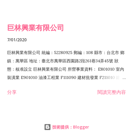
務業 JZ99990 未分類其他服務業 F201070 花卉零售業 F203010
食品什貨、飲料零售業 F204110 布疋、衣著、鞋、帽、傘、服飾
品零售業 F207200 化學原料零售業 F209060 文教、樂器、育樂
巨林興業有限公司
用品零售業 F215010 首飾及貴金屬零售業 F399040 無店面零售
業 F399990 其他綜合零售業 I301040 第三方支付服務業
7/01/2020
I401010 一般廣告服務業 I401020 廣告傳單分送業 I501010 產
品設計業 I502010 服飾設計業 I503010 景觀、室內設計業
巨林興業有限公司 統編：52280925 郵編：108 縣市：台北市 鄉
IZ06010 理貨包裝業 IZ12010 人力派遣業 JZ99090 喜慶綜合服
鎮：萬華區 地址：臺北市萬華區西園路2段261巷34弄45號 狀
務業 ZZ99999 除許可業務外，得經營法令非禁止或限制之業務
態：核准設立 巨林興業有限公司 所營事業資料： E801010 室內
F106010 五金批發業...
裝潢業 E901010 油漆工程業 F111090 建材批發業 F211010 建材
零售業 F220010 耐火材料零售業 A102080 園藝服務業 J101010
分享
閱讀完整內容
建築物清潔服務業 J101090 廢棄物清理業 JE01010 租賃業
H701010 住宅及大樓開發租售業 H701020 工業廠房開發租售業
H701050 投資興建公共建設業 H701060 新市鎮、新社區開發業
H703090 不動產買賣業 H703100 不動產租賃業 ZZ99999 除許
技術提供：Blogger
可業務外，得經營法令非禁止或限制之業務