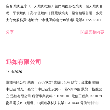
店名:燒肉壹宗《一人燒肉推薦》益民商圈必吃燒肉｜個人燒肉套
餐｜平價燒肉｜高cp值燒肉｜隱藏版燒肉｜聚會包場首選｜多元
支付免服務費 地址:台中市北區錦南街19號1樓 電話:0422258111
分享
閱讀完整內容
迅如有限公司
1/14/2020
迅如有限公司 統編：28683027 郵編：104 縣市：台北市 鄉鎮：
中山區 地址：臺北市中山區北安路608巷5弄16號 狀態：核准設
立 迅如有限公司 所營事業資料： E701010 電信工程業 E701020
衛星電視ＫＵ頻道、Ｃ頻道器材安裝業 E701030 電信管制射頻器
材裝設工程業 E801010 室內裝潢業 EZ05010 儀器、儀表安裝工