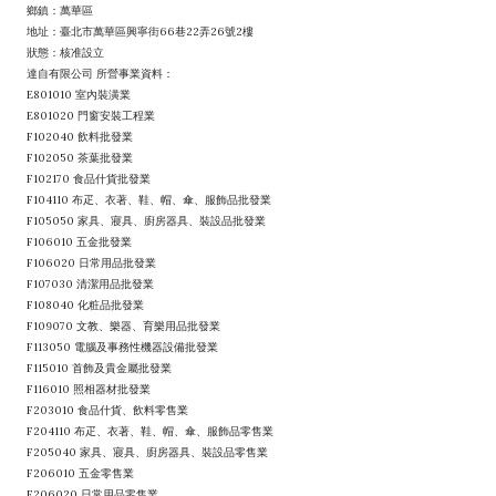
鄉鎮：萬華區
地址：臺北市萬華區興寧街66巷22弄26號2樓
狀態：核准設立
達自有限公司 所營事業資料：
E801010 室內裝潢業
E801020 門窗安裝工程業
F102040 飲料批發業
F102050 茶葉批發業
F102170 食品什貨批發業
F104110 布疋、衣著、鞋、帽、傘、服飾品批發業
F105050 家具、寢具、廚房器具、裝設品批發業
F106010 五金批發業
F106020 日常用品批發業
F107030 清潔用品批發業
F108040 化粧品批發業
F109070 文教、樂器、育樂用品批發業
F113050 電腦及事務性機器設備批發業
F115010 首飾及貴金屬批發業
F116010 照相器材批發業
F203010 食品什貨、飲料零售業
F204110 布疋、衣著、鞋、帽、傘、服飾品零售業
F205040 家具、寢具、廚房器具、裝設品零售業
F206010 五金零售業
F206020 日常用品零售業