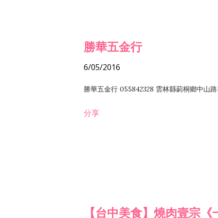
勝華五金行
6/05/2016
勝華五金行 055842328 雲林縣莿桐鄉中山路
分享
【台中美食】燒肉壹宗《