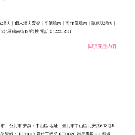
吃燒肉｜個人燒肉套餐｜平價燒肉｜高cp值燒肉｜隱藏版燒肉｜
錦南街19號1樓 電話:0422258111
閱讀完整內容
4 縣市：台北市 鄉鎮：中山區 地址：臺北市中山區北安路608巷5
資料： E701010 電信工程業 E701020 衛星電視ＫＵ頻道、