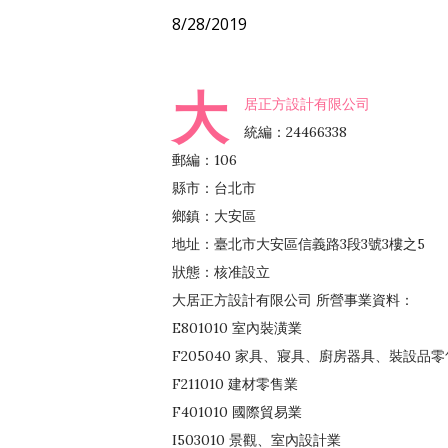
8/28/2019
大
居正方設計有限公司
統編：24466338
郵編：106
縣市：台北市
鄉鎮：大安區
地址：臺北市大安區信義路3段3號3樓之5
狀態：核准設立
大居正方設計有限公司 所營事業資料：
E801010 室內裝潢業
F205040 家具、寢具、廚房器具、裝設品
F211010 建材零售業
F401010 國際貿易業
I503010 景觀、室內設計業