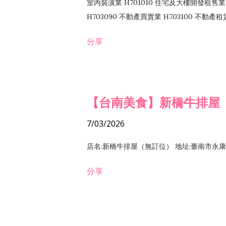
室內裝潢業 H701010 住宅及大樓開發租售業 
H703090 不動產買賣業 H703100 不動產
營法令非禁止或限制之業務
分享
【台南美食】新橋牛排屋
7/03/2026
店名:新橋牛排屋（無訂位） 地址:臺南市永康區復
分享