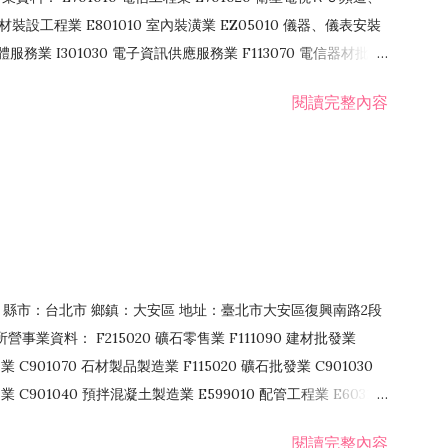
裝設工程業 E801010 室內裝潢業 EZ05010 儀器、儀表安裝
訊軟體服務業 I301030 電子資訊供應服務業 F113070 電信器材批發
 國際貿易業 ZZ99999 除許可業務外，得經營法令非禁止或限制之業
閱讀完整內容
業 F401171 酒類輸入業
106 縣市：台北市 鄉鎮：大安區 地址：臺北市大安區復興南路2段
營事業資料： F215020 礦石零售業 F111090 建材批發業
業 C901070 石材製品製造業 F115020 礦石批發業 C901030
C901040 預拌混凝土製造業 E599010 配管工程業 E603110
 室內裝潢業 E901010 油漆工程業 E903010 防蝕、防銹工程業
閱讀完整內容