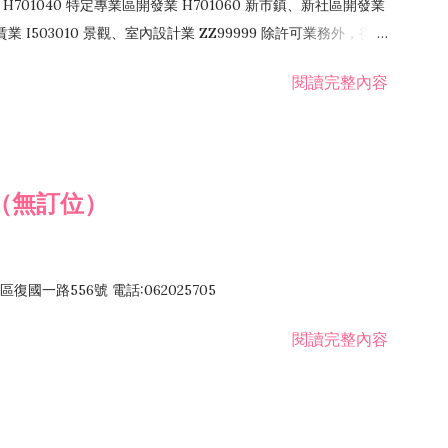
H701040 特定專業區開發業 H701060 新市鎮、新社區開發業
租賃業 I503010 景觀、室內設計業 ZZ99999 除許可業務外，得經
閱讀完整內容
（無訂位）
國一路556號 電話:062025705
閱讀完整內容