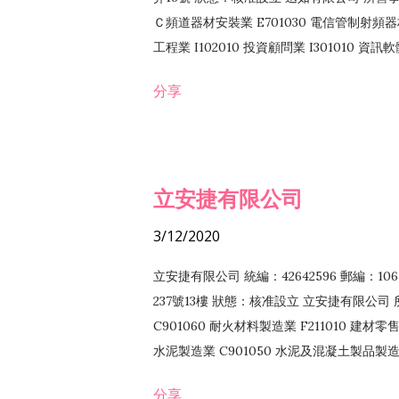
Ｃ頻道器材安裝業 E701030 電信管制射頻器材
工程業 I102010 投資顧問業 I301010 資
業 F118010 資訊軟體批發業 F401010
分享
務 F102030 菸酒批發業 F203020 菸酒零售
立安捷有限公司
3/12/2020
立安捷有限公司 統編：42642596 郵編：
237號13樓 狀態：核准設立 立安捷有限公司 所
C901060 耐火材料製造業 F211010 建材零售
水泥製造業 C901050 水泥及混凝土製品製造業 
冷作工程業 E603120 噴砂工程業 E801010
分享