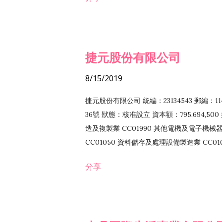
EZ99990 其他工程業 F102170 食品什貨批
F108040 化粧品批發業 F203010 食品什
業 F208040 化粧品零售業 F399040 無店
ZZ99999 除許可業務外，得經營法令非禁
捷元股份有限公司
8/15/2019
捷元股份有限公司 統編：23134543 郵編
36號 狀態：核准設立 資本額：795,694,5
造及複製業 CC01990 其他電機及電子機械器材
CC01050 資料儲存及處理設備製造業 CC0
CC01070 無線通信機械器材製造業 F11302
分享
CC01110 電腦及其週邊設備製造業 F1130
F118010 資訊軟體批發業 F119010 電子材
售業 F213060 電信器材零售業 F218010 
業 F399040 無店面零售業 F401010 國際貿易