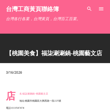
跳到主要內容
台灣工商黃頁聯絡簿
台灣各行各業，台灣黃頁，台灣百工百業。
【桃園美食】福柒涮涮鍋-桃園藝文店
3/16/2026
店
名:福柒涮涮鍋-桃園藝文店
地址:桃園市桃園區大興西路一段225號
電話:033587878