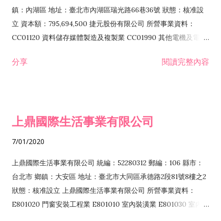
際貿易業 ZZ99999 除許可業務外，得經營法令非禁止或限制之
鎮：內湖區 地址：臺北市內湖區瑞光路66巷36號 狀態：核准設
業務
立 資本額：795,694,500 捷元股份有限公司 所營事業資料：
CC01120 資料儲存媒體製造及複製業 CC01990 其他電機及電子
機械器材製造業 CB01020 事務機器製造業 E601020 電器安裝業
分享
閱讀完整內容
CC01050 資料儲存及處理設備製造業 CC01060 有線通信機械器
材製造業 E605010 電腦設備安裝業 CC01070 無線通信機械器材
製造業 F113020 電器批發業 E701010 電信工程業 CC01080 電
子零組件製造業 CC01110 電腦及其週邊設備製造業 F113050 電
上鼎國際生活事業有限公司
腦及事務性機器設備批發業 F113070 電信器材批發業 F118010
資訊軟體批發業 F119010 電子材料批發業 F213010 電器零售業
7/01/2020
F213030 電腦及事務性機器設備零售業 F213060 電信器材零售
業 F218010 資訊軟體零售業 F219010 電子材料零售業 F399990
上鼎國際生活事業有限公司 統編：52280312 郵編：106 縣市：
其他綜合零售業 F399040 無店面零售業 F401010 國際貿易業
台北市 鄉鎮：大安區 地址：臺北市大同區承德路2段81號8樓之2
F601010 智慧財產權業 G801010 倉儲業 I102010 投資顧問業
狀態：核准設立 上鼎國際生活事業有限公司 所營事業資料：
I103060 管理顧問業 I199990 其他顧問服務業 I105010 藝術品
E801020 門窗安裝工程業 E801010 室內裝潢業 E801030 室內輕
諮詢顧問業 I301010 資訊軟體服務業 I301020 資料處理服務業
鋼架工程業 E801040 玻璃安裝工程業 E801070 廚具、衛浴設備