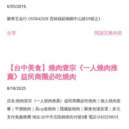
6/05/2016
勝華五金行 055842328 雲林縣莿桐鄉中山路59號之1
分享
閱讀完整內容
【台中美食】燒肉壹宗《一人燒肉推
薦》益民商圈必吃燒肉
8/18/2025
店名:燒肉壹宗《一人燒肉推薦》益民商圈必吃燒肉｜個人燒肉套
餐｜平價燒肉｜高cp值燒肉｜隱藏版燒肉｜聚會包場首選｜多元
支付免服務費 地址:台中市北區錦南街19號1樓 電話:0422258111