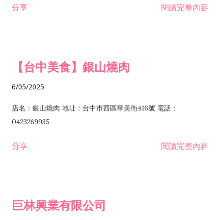
分享
閱讀完整內容
I301030 電子資訊供應服務業 I401010 一般廣告服務業 I501010
安裝工程業 F206020 日常用品零售業 F206040 水器材料零售業
產品設計業 IE01010 電信業務門號代辦業 IZ06010 理貨包裝業
F206060 祭祀用品零售業 F207030 清潔用品零售業 F211010 建
IZ09010 管理系統驗證業 IZ12010 人力派遣業 IZ13010 網路認
材零售業 F213010 電器零售業 F213030 電腦及事務性機器設備
證服務業 IZ15010 市場研究及民意調查業 IZ99990 其他工商服
零售業 F217010 消防安全設備零售業 F218010 資訊軟體零售業
【台中美食】銀山燒肉
務業 J399010 軟體出版業 J601010 藝文服務業 J602010 演藝活
H701010 住宅及大樓開發租售業 H701020 工業廠房開發租售業
動業 J701040 休閒活動場館業 J802010 運動訓練業 JA02010 電
H701050 投資興建公共建設業 H701060 新市鎮、新社區開發業
6/05/2025
器及電子產品修理業 JB01010 會議及展覽服務業 JD01010 工商
H701070 區段徵收及市地重劃代辦業 H701090 都市更新整建維
徵信服務業 JE01010 租賃業 E801010 室內裝潢業 E603010 電
護業 H702010 建築經理業 H703090 不動產買賣業 H703100 不
店名：銀山燒肉 地址：台中市西區華美街416號 電話：
纜安裝工程業 EZ05010 儀器、儀表安裝工程業 F102030 菸酒批
動產租賃業 I103060 管理顧問業 I199990 其他顧問服務業
0423269935
發業 F10...
I301010 資訊軟體服務業 I301020 資料處理服務業 I301030 電子
分享
閱讀完整內容
資訊供應服務業 IF01010 消防安全設備檢修業 JZ99050 仲介服
務業 JZ99990 未分類其他服務業 F201070 花卉零售業 F203010
食品什貨、飲料零售業 F204110 布疋、衣著、鞋、帽、傘、服飾
品零售業 F207200 化學原料零售業 F209060 文教、樂器、育樂
巨林興業有限公司
用品零售業 F215010 首飾及貴金屬零售業 F399040 無店面零售
業 F399990 其他綜合零售業 I301040 第三方支付服務業