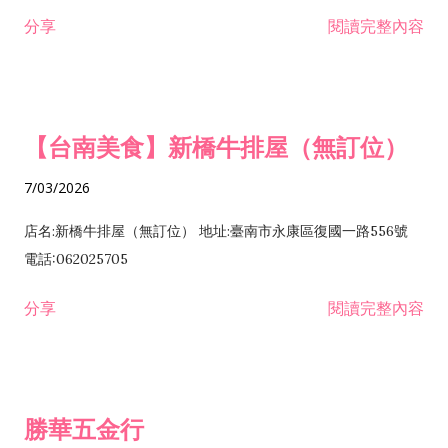
租售業 H701040 特定專業區開發業 H701060 新市鎮、新社區開
分享
閱讀完整內容
發業 H703090 不動產買賣業 H703100 不動產租賃業 I503010
景觀、室內設計業 ZZ99999 除許可業務外，得經營法令非禁止
或限制之業務
【台南美食】新橋牛排屋（無訂位）
7/03/2026
店名:新橋牛排屋（無訂位） 地址:臺南市永康區復國一路556號
電話:062025705
分享
閱讀完整內容
勝華五金行