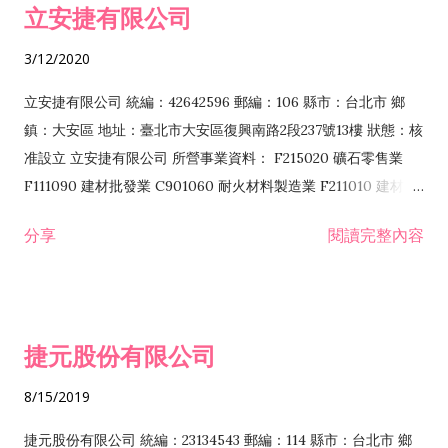
立安捷有限公司
業 F401171 酒類輸入業
3/12/2020
立安捷有限公司 統編：42642596 郵編：106 縣市：台北市 鄉
鎮：大安區 地址：臺北市大安區復興南路2段237號13樓 狀態：核
准設立 立安捷有限公司 所營事業資料： F215020 礦石零售業
F111090 建材批發業 C901060 耐火材料製造業 F211010 建材零
售業 C901070 石材製品製造業 F115020 礦石批發業 C901030
分享
閱讀完整內容
水泥製造業 C901050 水泥及混凝土製品製造業 C901040 預拌混
凝土製造業 E599010 配管工程業 E603110 冷作工程業 E603120
噴砂工程業 E801010 室內裝潢業 E901010 油漆工程業 E903010
防蝕、防銹工程業 EZ99990 其他工程業 F102170 食品什貨批發
捷元股份有限公司
業 F106020 日常用品批發業 F108031 醫療器材批發業 F108040
化粧品批發業 F203010 食品什貨、飲料零售業 F206020 日常用
8/15/2019
品零售業 F208031 醫療器材零售業 F208040 化粧品零售業
F399040 無店面零售業 F399990 其他綜合零售業 F401010 國
捷元股份有限公司 統編：23134543 郵編：114 縣市：台北市 鄉