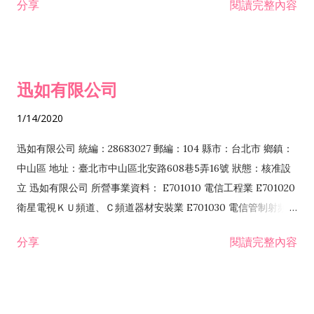
分享
閱讀完整內容
迅如有限公司
1/14/2020
迅如有限公司 統編：28683027 郵編：104 縣市：台北市 鄉鎮：
中山區 地址：臺北市中山區北安路608巷5弄16號 狀態：核准設
立 迅如有限公司 所營事業資料： E701010 電信工程業 E701020
衛星電視ＫＵ頻道、Ｃ頻道器材安裝業 E701030 電信管制射頻器
材裝設工程業 E801010 室內裝潢業 EZ05010 儀器、儀表安裝工
分享
閱讀完整內容
程業 I102010 投資顧問業 I301010 資訊軟體服務業 I301030 電
子資訊供應服務業 F113070 電信器材批發業 F118010 資訊軟體
批發業 F401010 國際貿易業 ZZ99999 除許可業務外，得經營法
令非禁止或限制之業務 F102030 菸酒批發業 F203020 菸酒零售