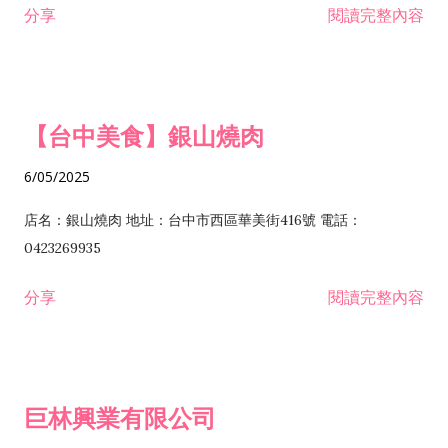
分享
閱讀完整內容
I301030 電子資訊供應服務業 I401010 一般廣告服務業 I501010
安裝工程業 F206020 日常用品零售業 F206040 水器材料零售業
產品設計業 IE01010 電信業務門號代辦業 IZ06010 理貨包裝業
F206060 祭祀用品零售業 F207030 清潔用品零售業 F211010 建
IZ09010 管理系統驗證業 IZ12010 人力派遣業 IZ13010 網路認
材零售業 F213010 電器零售業 F213030 電腦及事務性機器設備
證服務業 IZ15010 市場研究及民意調查業 IZ99990 其他工商服
零售業 F217010 消防安全設備零售業 F218010 資訊軟體零售業
【台中美食】銀山燒肉
務業 J399010 軟體出版業 J601010 藝文服務業 J602010 演藝活
H701010 住宅及大樓開發租售業 H701020 工業廠房開發租售業
動業 J701040 休閒活動場館業 J802010 運動訓練業 JA02010 電
H701050 投資興建公共建設業 H701060 新市鎮、新社區開發業
6/05/2025
器及電子產品修理業 JB01010 會議及展覽服務業 JD01010 工商
H701070 區段徵收及市地重劃代辦業 H701090 都市更新整建維
徵信服務業 JE01010 租賃業 E801010 室內裝潢業 E603010 電
護業 H702010 建築經理業 H703090 不動產買賣業 H703100 不
店名：銀山燒肉 地址：台中市西區華美街416號 電話：
纜安裝工程業 EZ05010 儀器、儀表安裝工程業 F102030 菸酒批
動產租賃業 I103060 管理顧問業 I199990 其他顧問服務業
0423269935
發業 F10...
I301010 資訊軟體服務業 I301020 資料處理服務業 I301030 電子
分享
閱讀完整內容
資訊供應服務業 IF01010 消防安全設備檢修業 JZ99050 仲介服
務業 JZ99990 未分類其他服務業 F201070 花卉零售業 F203010
食品什貨、飲料零售業 F204110 布疋、衣著、鞋、帽、傘、服飾
品零售業 F207200 化學原料零售業 F209060 文教、樂器、育樂
巨林興業有限公司
用品零售業 F215010 首飾及貴金屬零售業 F399040 無店面零售
業 F399990 其他綜合零售業 I301040 第三方支付服務業