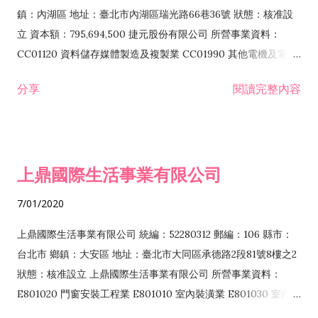
際貿易業 ZZ99999 除許可業務外，得經營法令非禁止或限制之
鎮：內湖區 地址：臺北市內湖區瑞光路66巷36號 狀態：核准設
業務
立 資本額：795,694,500 捷元股份有限公司 所營事業資料：
CC01120 資料儲存媒體製造及複製業 CC01990 其他電機及電子
機械器材製造業 CB01020 事務機器製造業 E601020 電器安裝業
分享
閱讀完整內容
CC01050 資料儲存及處理設備製造業 CC01060 有線通信機械器
材製造業 E605010 電腦設備安裝業 CC01070 無線通信機械器材
製造業 F113020 電器批發業 E701010 電信工程業 CC01080 電
子零組件製造業 CC01110 電腦及其週邊設備製造業 F113050 電
上鼎國際生活事業有限公司
腦及事務性機器設備批發業 F113070 電信器材批發業 F118010
資訊軟體批發業 F119010 電子材料批發業 F213010 電器零售業
7/01/2020
F213030 電腦及事務性機器設備零售業 F213060 電信器材零售
業 F218010 資訊軟體零售業 F219010 電子材料零售業 F399990
上鼎國際生活事業有限公司 統編：52280312 郵編：106 縣市：
其他綜合零售業 F399040 無店面零售業 F401010 國際貿易業
台北市 鄉鎮：大安區 地址：臺北市大同區承德路2段81號8樓之2
F601010 智慧財產權業 G801010 倉儲業 I102010 投資顧問業
狀態：核准設立 上鼎國際生活事業有限公司 所營事業資料：
I103060 管理顧問業 I199990 其他顧問服務業 I105010 藝術品
E801020 門窗安裝工程業 E801010 室內裝潢業 E801030 室內輕
諮詢顧問業 I301010 資訊軟體服務業 I301020 資料處理服務業
鋼架工程業 E801040 玻璃安裝工程業 E801070 廚具、衛浴設備