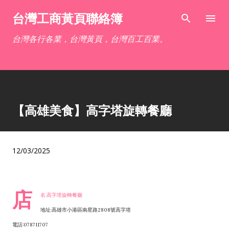
跳到主要內容
台灣工商黃頁聯絡簿
台灣各行各業，台灣黃頁，台灣百工百業。
【高雄美食】高字塔旋轉餐廳
12/03/2025
店
名:高字塔旋轉餐廳
地址:高雄市小港區南星路2808號高字塔
電話:078711707