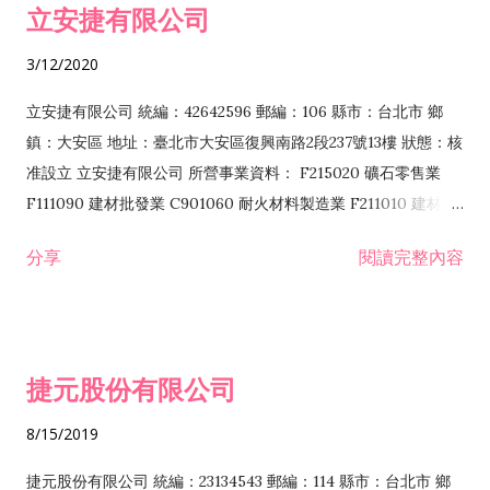
立安捷有限公司
業 F401171 酒類輸入業
3/12/2020
立安捷有限公司 統編：42642596 郵編：106 縣市：台北市 鄉
鎮：大安區 地址：臺北市大安區復興南路2段237號13樓 狀態：核
准設立 立安捷有限公司 所營事業資料： F215020 礦石零售業
F111090 建材批發業 C901060 耐火材料製造業 F211010 建材零
售業 C901070 石材製品製造業 F115020 礦石批發業 C901030
分享
閱讀完整內容
水泥製造業 C901050 水泥及混凝土製品製造業 C901040 預拌混
凝土製造業 E599010 配管工程業 E603110 冷作工程業 E603120
噴砂工程業 E801010 室內裝潢業 E901010 油漆工程業 E903010
防蝕、防銹工程業 EZ99990 其他工程業 F102170 食品什貨批發
捷元股份有限公司
業 F106020 日常用品批發業 F108031 醫療器材批發業 F108040
化粧品批發業 F203010 食品什貨、飲料零售業 F206020 日常用
8/15/2019
品零售業 F208031 醫療器材零售業 F208040 化粧品零售業
F399040 無店面零售業 F399990 其他綜合零售業 F401010 國
捷元股份有限公司 統編：23134543 郵編：114 縣市：台北市 鄉