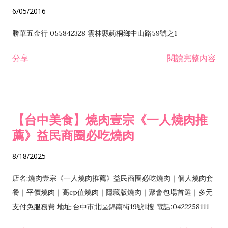
6/05/2016
勝華五金行 055842328 雲林縣莿桐鄉中山路59號之1
分享
閱讀完整內容
【台中美食】燒肉壹宗《一人燒肉推
薦》益民商圈必吃燒肉
8/18/2025
店名:燒肉壹宗《一人燒肉推薦》益民商圈必吃燒肉｜個人燒肉套
餐｜平價燒肉｜高cp值燒肉｜隱藏版燒肉｜聚會包場首選｜多元
支付免服務費 地址:台中市北區錦南街19號1樓 電話:0422258111