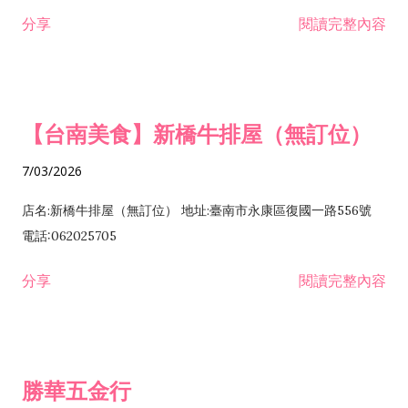
租售業 H701040 特定專業區開發業 H701060 新市鎮、新社區開
分享
閱讀完整內容
發業 H703090 不動產買賣業 H703100 不動產租賃業 I503010
景觀、室內設計業 ZZ99999 除許可業務外，得經營法令非禁止
或限制之業務
【台南美食】新橋牛排屋（無訂位）
7/03/2026
店名:新橋牛排屋（無訂位） 地址:臺南市永康區復國一路556號
電話:062025705
分享
閱讀完整內容
勝華五金行