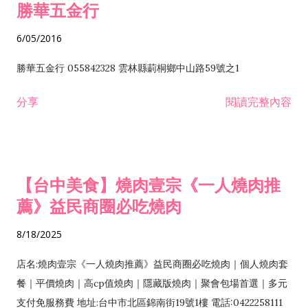
勝華五金行
6/05/2016
勝華五金行 055842328 雲林縣莿桐鄉中山路59號之1
分享
閱讀完整內容
【台中美食】燒肉壹宗《一人燒肉推
薦》益民商圈必吃燒肉
8/18/2025
店名:燒肉壹宗《一人燒肉推薦》益民商圈必吃燒肉｜個人燒肉套
餐｜平價燒肉｜高cp值燒肉｜隱藏版燒肉｜聚會包場首選｜多元
支付免服務費 地址:台中市北區錦南街19號1樓 電話:0422258111