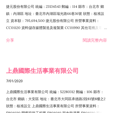
F399040 無店面零售業 F399990 其他綜合零售業 F401010 國
捷元股份有限公司 統編：23134543 郵編：114 縣市：台北市 鄉
際貿易業 ZZ99999 除許可業務外，得經營法令非禁止或限制之
鎮：內湖區 地址：臺北市內湖區瑞光路66巷36號 狀態：核准設
業務
立 資本額：795,694,500 捷元股份有限公司 所營事業資料：
CC01120 資料儲存媒體製造及複製業 CC01990 其他電機及電子
機械器材製造業 CB01020 事務機器製造業 E601020 電器安裝業
分享
閱讀完整內容
CC01050 資料儲存及處理設備製造業 CC01060 有線通信機械器
材製造業 E605010 電腦設備安裝業 CC01070 無線通信機械器材
製造業 F113020 電器批發業 E701010 電信工程業 CC01080 電
子零組件製造業 CC01110 電腦及其週邊設備製造業 F113050 電
上鼎國際生活事業有限公司
腦及事務性機器設備批發業 F113070 電信器材批發業 F118010
資訊軟體批發業 F119010 電子材料批發業 F213010 電器零售業
7/01/2020
F213030 電腦及事務性機器設備零售業 F213060 電信器材零售
業 F218010 資訊軟體零售業 F219010 電子材料零售業 F399990
上鼎國際生活事業有限公司 統編：52280312 郵編：106 縣市：
其他綜合零售業 F399040 無店面零售業 F401010 國際貿易業
台北市 鄉鎮：大安區 地址：臺北市大同區承德路2段81號8樓之2
F601010 智慧財產權業 G801010 倉儲業 I102010 投資顧問業
狀態：核准設立 上鼎國際生活事業有限公司 所營事業資料：
I103060 管理顧問業 I199990 其他顧問服務業 I105010 藝術品