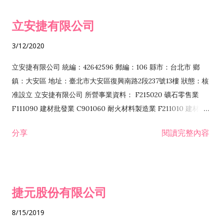
令非禁止或限制之業務 F102030 菸酒批發業 F203020 菸酒零售
立安捷有限公司
業 F401171 酒類輸入業
3/12/2020
立安捷有限公司 統編：42642596 郵編：106 縣市：台北市 鄉
鎮：大安區 地址：臺北市大安區復興南路2段237號13樓 狀態：核
准設立 立安捷有限公司 所營事業資料： F215020 礦石零售業
F111090 建材批發業 C901060 耐火材料製造業 F211010 建材零
售業 C901070 石材製品製造業 F115020 礦石批發業 C901030
分享
閱讀完整內容
水泥製造業 C901050 水泥及混凝土製品製造業 C901040 預拌混
凝土製造業 E599010 配管工程業 E603110 冷作工程業 E603120
噴砂工程業 E801010 室內裝潢業 E901010 油漆工程業 E903010
防蝕、防銹工程業 EZ99990 其他工程業 F102170 食品什貨批發
捷元股份有限公司
業 F106020 日常用品批發業 F108031 醫療器材批發業 F108040
化粧品批發業 F203010 食品什貨、飲料零售業 F206020 日常用
8/15/2019
品零售業 F208031 醫療器材零售業 F208040 化粧品零售業