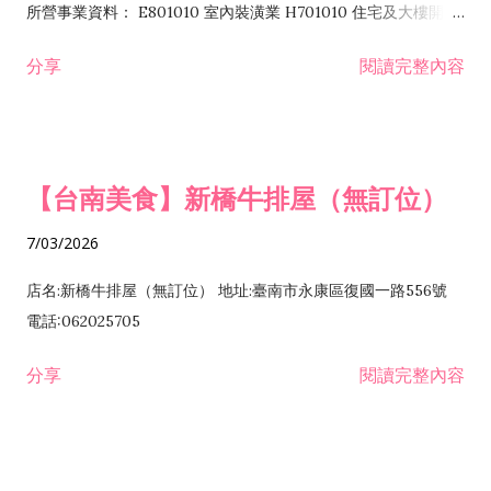
所營事業資料： E801010 室內裝潢業 H701010 住宅及大樓開發
租售業 H701040 特定專業區開發業 H701060 新市鎮、新社區開
分享
閱讀完整內容
發業 H703090 不動產買賣業 H703100 不動產租賃業 I503010
景觀、室內設計業 ZZ99999 除許可業務外，得經營法令非禁止
或限制之業務
【台南美食】新橋牛排屋（無訂位）
7/03/2026
店名:新橋牛排屋（無訂位） 地址:臺南市永康區復國一路556號
電話:062025705
分享
閱讀完整內容