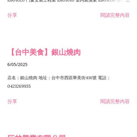
E801020 門窗安裝工程業 E801010 室內裝潢業 E801030 室內輕
諮詢顧問業 I301010 資訊軟體服務業 I301020 資料處理服務業
鋼架工程業 E801040 玻璃安裝工程業 E801070 廚具、衛浴設備
分享
閱讀完整內容
I301030 電子資訊供應服務業 I401010 一般廣告服務業 I501010
安裝工程業 F206020 日常用品零售業 F206040 水器材料零售業
產品設計業 IE01010 電信業務門號代辦業 IZ06010 理貨包裝業
F206060 祭祀用品零售業 F207030 清潔用品零售業 F211010 建
IZ09010 管理系統驗證業 IZ12010 人力派遣業 IZ13010 網路認
材零售業 F213010 電器零售業 F213030 電腦及事務性機器設備
證服務業 IZ15010 市場研究及民意調查業 IZ99990 其他工商服
零售業 F217010 消防安全設備零售業 F218010 資訊軟體零售業
【台中美食】銀山燒肉
務業 J399010 軟體出版業 J601010 藝文服務業 J602010 演藝活
H701010 住宅及大樓開發租售業 H701020 工業廠房開發租售業
動業 J701040 休閒活動場館業 J802010 運動訓練業 JA02010 電
H701050 投資興建公共建設業 H701060 新市鎮、新社區開發業
6/05/2025
器及電子產品修理業 JB01010 會議及展覽服務業 JD01010 工商
H701070 區段徵收及市地重劃代辦業 H701090 都市更新整建維
徵信服務業 JE01010 租賃業 E801010 室內裝潢業 E603010 電
護業 H702010 建築經理業 H703090 不動產買賣業 H703100 不
店名：銀山燒肉 地址：台中市西區華美街416號 電話：
纜安裝工程業 EZ05010 儀器、儀表安裝工程業 F102030 菸酒批
動產租賃業 I103060 管理顧問業 I199990 其他顧問服務業
0423269935
發業 F10...
I301010 資訊軟體服務業 I301020 資料處理服務業 I301030 電子
分享
閱讀完整內容
資訊供應服務業 IF01010 消防安全設備檢修業 JZ99050 仲介服
務業 JZ99990 未分類其他服務業 F201070 花卉零售業 F203010
食品什貨、飲料零售業 F204110 布疋、衣著、鞋、帽、傘、服飾
品零售業 F207200 化學原料零售業 F209060 文教、樂器、育樂