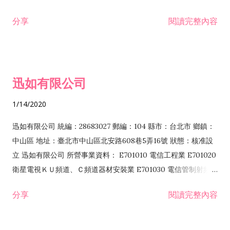
分享
閱讀完整內容
迅如有限公司
1/14/2020
迅如有限公司 統編：28683027 郵編：104 縣市：台北市 鄉鎮：
中山區 地址：臺北市中山區北安路608巷5弄16號 狀態：核准設
立 迅如有限公司 所營事業資料： E701010 電信工程業 E701020
衛星電視ＫＵ頻道、Ｃ頻道器材安裝業 E701030 電信管制射頻器
材裝設工程業 E801010 室內裝潢業 EZ05010 儀器、儀表安裝工
分享
閱讀完整內容
程業 I102010 投資顧問業 I301010 資訊軟體服務業 I301030 電
子資訊供應服務業 F113070 電信器材批發業 F118010 資訊軟體
批發業 F401010 國際貿易業 ZZ99999 除許可業務外，得經營法