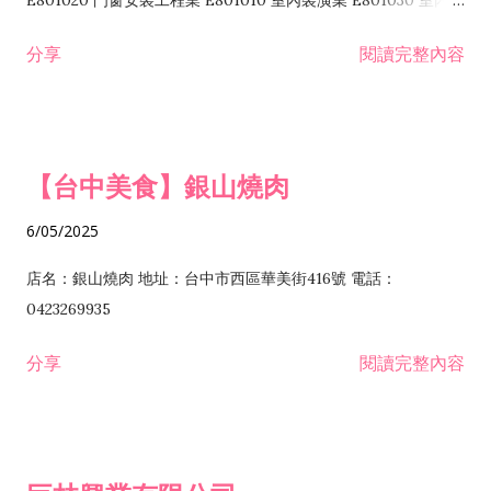
E801020 門窗安裝工程業 E801010 室內裝潢業 E801030 室內輕
諮詢顧問業 I301010 資訊軟體服務業 I301020 資料處理服務業
鋼架工程業 E801040 玻璃安裝工程業 E801070 廚具、衛浴設備
分享
閱讀完整內容
I301030 電子資訊供應服務業 I401010 一般廣告服務業 I501010
安裝工程業 F206020 日常用品零售業 F206040 水器材料零售業
產品設計業 IE01010 電信業務門號代辦業 IZ06010 理貨包裝業
F206060 祭祀用品零售業 F207030 清潔用品零售業 F211010 建
IZ09010 管理系統驗證業 IZ12010 人力派遣業 IZ13010 網路認
材零售業 F213010 電器零售業 F213030 電腦及事務性機器設備
證服務業 IZ15010 市場研究及民意調查業 IZ99990 其他工商服
零售業 F217010 消防安全設備零售業 F218010 資訊軟體零售業
【台中美食】銀山燒肉
務業 J399010 軟體出版業 J601010 藝文服務業 J602010 演藝活
H701010 住宅及大樓開發租售業 H701020 工業廠房開發租售業
動業 J701040 休閒活動場館業 J802010 運動訓練業 JA02010 電
H701050 投資興建公共建設業 H701060 新市鎮、新社區開發業
6/05/2025
器及電子產品修理業 JB01010 會議及展覽服務業 JD01010 工商
H701070 區段徵收及市地重劃代辦業 H701090 都市更新整建維
徵信服務業 JE01010 租賃業 E801010 室內裝潢業 E603010 電
護業 H702010 建築經理業 H703090 不動產買賣業 H703100 不
店名：銀山燒肉 地址：台中市西區華美街416號 電話：
纜安裝工程業 EZ05010 儀器、儀表安裝工程業 F102030 菸酒批
動產租賃業 I103060 管理顧問業 I199990 其他顧問服務業
0423269935
發業 F10...
I301010 資訊軟體服務業 I301020 資料處理服務業 I301030 電子
分享
閱讀完整內容
資訊供應服務業 IF01010 消防安全設備檢修業 JZ99050 仲介服
務業 JZ99990 未分類其他服務業 F201070 花卉零售業 F203010
食品什貨、飲料零售業 F204110 布疋、衣著、鞋、帽、傘、服飾
品零售業 F207200 化學原料零售業 F209060 文教、樂器、育樂