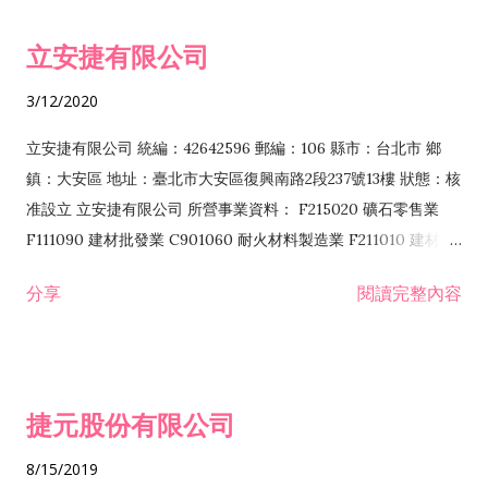
令非禁止或限制之業務 F102030 菸酒批發業 F203020 菸酒零售
立安捷有限公司
業 F401171 酒類輸入業
3/12/2020
立安捷有限公司 統編：42642596 郵編：106 縣市：台北市 鄉
鎮：大安區 地址：臺北市大安區復興南路2段237號13樓 狀態：核
准設立 立安捷有限公司 所營事業資料： F215020 礦石零售業
F111090 建材批發業 C901060 耐火材料製造業 F211010 建材零
售業 C901070 石材製品製造業 F115020 礦石批發業 C901030
分享
閱讀完整內容
水泥製造業 C901050 水泥及混凝土製品製造業 C901040 預拌混
凝土製造業 E599010 配管工程業 E603110 冷作工程業 E603120
噴砂工程業 E801010 室內裝潢業 E901010 油漆工程業 E903010
防蝕、防銹工程業 EZ99990 其他工程業 F102170 食品什貨批發
捷元股份有限公司
業 F106020 日常用品批發業 F108031 醫療器材批發業 F108040
化粧品批發業 F203010 食品什貨、飲料零售業 F206020 日常用
8/15/2019
品零售業 F208031 醫療器材零售業 F208040 化粧品零售業