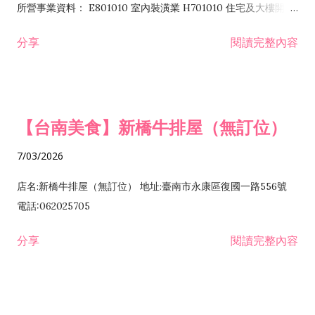
所營事業資料： E801010 室內裝潢業 H701010 住宅及大樓開發
租售業 H701040 特定專業區開發業 H701060 新市鎮、新社區開
分享
閱讀完整內容
發業 H703090 不動產買賣業 H703100 不動產租賃業 I503010
景觀、室內設計業 ZZ99999 除許可業務外，得經營法令非禁止
或限制之業務
【台南美食】新橋牛排屋（無訂位）
7/03/2026
店名:新橋牛排屋（無訂位） 地址:臺南市永康區復國一路556號
電話:062025705
分享
閱讀完整內容