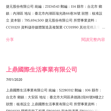
F399040 無店面零售業 F399990 其他綜合零售業 F401010 國
捷元股份有限公司 統編：23134543 郵編：114 縣市：台北市 鄉
際貿易業 ZZ99999 除許可業務外，得經營法令非禁止或限制之
鎮：內湖區 地址：臺北市內湖區瑞光路66巷36號 狀態：核准設
業務
立 資本額：795,694,500 捷元股份有限公司 所營事業資料：
CC01120 資料儲存媒體製造及複製業 CC01990 其他電機及電子
機械器材製造業 CB01020 事務機器製造業 E601020 電器安裝業
分享
閱讀完整內容
CC01050 資料儲存及處理設備製造業 CC01060 有線通信機械器
材製造業 E605010 電腦設備安裝業 CC01070 無線通信機械器材
製造業 F113020 電器批發業 E701010 電信工程業 CC01080 電
子零組件製造業 CC01110 電腦及其週邊設備製造業 F113050 電
上鼎國際生活事業有限公司
腦及事務性機器設備批發業 F113070 電信器材批發業 F118010
資訊軟體批發業 F119010 電子材料批發業 F213010 電器零售業
7/01/2020
F213030 電腦及事務性機器設備零售業 F213060 電信器材零售
業 F218010 資訊軟體零售業 F219010 電子材料零售業 F399990
上鼎國際生活事業有限公司 統編：52280312 郵編：106 縣市：
其他綜合零售業 F399040 無店面零售業 F401010 國際貿易業
台北市 鄉鎮：大安區 地址：臺北市大同區承德路2段81號8樓之2
F601010 智慧財產權業 G801010 倉儲業 I102010 投資顧問業
狀態：核准設立 上鼎國際生活事業有限公司 所營事業資料：
I103060 管理顧問業 I199990 其他顧問服務業 I105010 藝術品