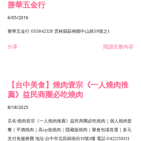
勝華五金行
6/05/2016
勝華五金行 055842328 雲林縣莿桐鄉中山路59號之1
分享
閱讀完整內容
【台中美食】燒肉壹宗《一人燒肉推
薦》益民商圈必吃燒肉
8/18/2025
店名:燒肉壹宗《一人燒肉推薦》益民商圈必吃燒肉｜個人燒肉套
餐｜平價燒肉｜高cp值燒肉｜隱藏版燒肉｜聚會包場首選｜多元
支付免服務費 地址:台中市北區錦南街19號1樓 電話:0422258111