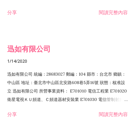
分享
閱讀完整內容
迅如有限公司
1/14/2020
迅如有限公司 統編：28683027 郵編：104 縣市：台北市 鄉鎮：
中山區 地址：臺北市中山區北安路608巷5弄16號 狀態：核准設
立 迅如有限公司 所營事業資料： E701010 電信工程業 E701020
衛星電視ＫＵ頻道、Ｃ頻道器材安裝業 E701030 電信管制射頻器
材裝設工程業 E801010 室內裝潢業 EZ05010 儀器、儀表安裝工
分享
閱讀完整內容
程業 I102010 投資顧問業 I301010 資訊軟體服務業 I301030 電
子資訊供應服務業 F113070 電信器材批發業 F118010 資訊軟體
批發業 F401010 國際貿易業 ZZ99999 除許可業務外，得經營法