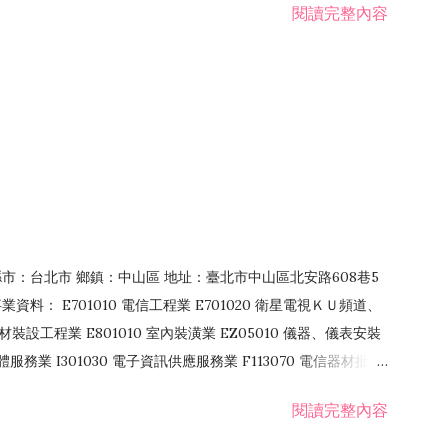
閱讀完整內容
4 縣市：台北市 鄉鎮：中山區 地址：臺北市中山區北安路608巷5
資料： E701010 電信工程業 E701020 衛星電視ＫＵ頻道、
裝設工程業 E801010 室內裝潢業 EZ05010 儀器、儀表安裝
訊軟體服務業 I301030 電子資訊供應服務業 F113070 電信器材批發
 國際貿易業 ZZ99999 除許可業務外，得經營法令非禁止或限制之業
閱讀完整內容
業 F401171 酒類輸入業