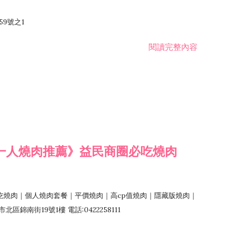
59號之1
閱讀完整內容
一人燒肉推薦》益民商圈必吃燒肉
吃燒肉｜個人燒肉套餐｜平價燒肉｜高cp值燒肉｜隱藏版燒肉｜
錦南街19號1樓 電話:0422258111