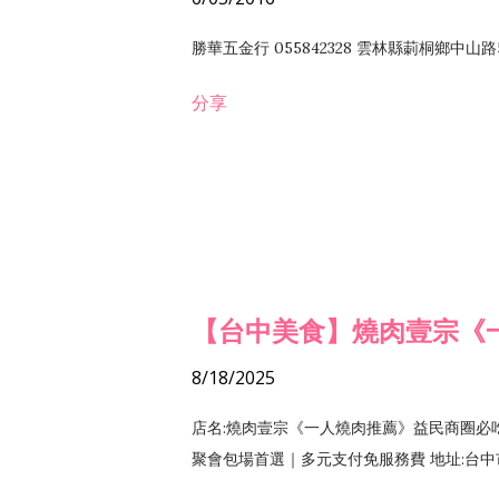
勝華五金行 055842328 雲林縣莿桐鄉中山路
分享
【台中美食】燒肉壹宗《
8/18/2025
店名:燒肉壹宗《一人燒肉推薦》益民商圈必
聚會包場首選｜多元支付免服務費 地址:台中市北區