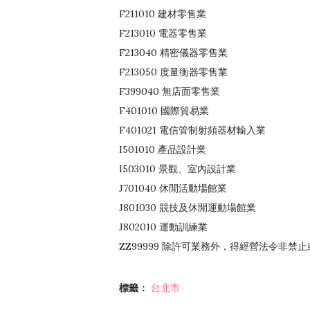
F211010 建材零售業
F213010 電器零售業
F213040 精密儀器零售業
F213050 度量衡器零售業
F399040 無店面零售業
F401010 國際貿易業
F401021 電信管制射頻器材輸入業
I501010 產品設計業
I503010 景觀、室內設計業
J701040 休閒活動場館業
J801030 競技及休閒運動場館業
J802010 運動訓練業
ZZ99999 除許可業務外，得經營法令非禁
標籤：
台北市