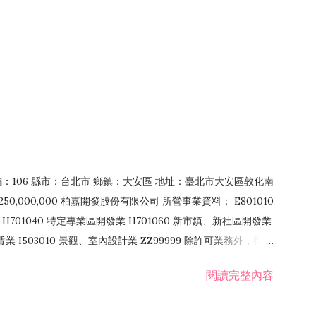
郵編：106 縣市：台北市 鄉鎮：大安區 地址：臺北市大安區敦化南
50,000,000 柏嘉開發股份有限公司 所營事業資料： E801010
H701040 特定專業區開發業 H701060 新市鎮、新社區開發業
租賃業 I503010 景觀、室內設計業 ZZ99999 除許可業務外，得經
閱讀完整內容