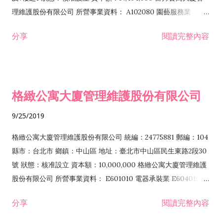
際貿易業 J101010 建築物清潔服務業 J101020 病媒防治業
理維護股份有限公司 所營事業資料： A102080 園藝服務業
J101030 廢棄物清除業 J101040 廢棄物處理業 J101050 環境檢
E601010 電器承裝業 E601020 電器安裝業 E603040 消防安全
分享
閱讀完整內容
測服務業 J101060 廢（污）水處理業 J101070 放射性廢料處理
設備安裝工程業 E603090 照明設備安裝工程業 E801010 室內裝
服務業 J101080 資源回收業 J601010 藝文服務業 J602010 演藝
潢業 E801070 廚具、衛浴設備安裝工程業 F106010 五金批發業
活動業 J701020 遊樂園業 J901020 一般旅館業 JA03010 洗衣業
F106020 日常用品批發業 F107030 清潔用品批發業 F113990 其
JB01010 會議及展覽服務業 JE01010 租賃業 A102080 園藝服務
他機械器具批發業 F206010 五金零售業 F206020 日常用品零售
格緻公寓大廈管理維護股份有限公司
業 A201040 森林遊樂區經營業 H701010 住宅及大樓開發租售業
業 G202010 停車場經營業 H701010 住宅及大樓開發租售業
H701020 工業廠房開發租售業 H701040 特定專業區開發業
H703090 不動產買賣業 H703100 不動產租賃業 I103060 管理
9/25/2019
H703090 不動產買賣業 H703100 不動產租賃業 H703110 老人
顧問業 I401010 一般廣告服務業 I501010 產品設計業 I801011
住宅業 G801010 倉儲業 ZZ99999 除許可業務外，得經營法令非
公寓大廈管理服務業 IB01010 建築物公共安全檢查業 J101010 建
格緻公寓大廈管理維護股份有限公司 統編：24775881 郵編：104
禁止或限制之業務
築物清潔服務業 J101020 病媒防治業 J101030 廢棄物清除業
縣市：台北市 鄉鎮：中山區 地址：臺北市中山區民生東路2段30
J101040 廢棄物處理業 J101060 廢（污）水處理業 ZZ99999 除
號 狀態：核准設立 資本額：10,000,000 格緻公寓大廈管理維護
許可業務外，得經營法令非禁止或限制之業務
股份有限公司 所營事業資料： E601010 電器承裝業 E604010 機
械安裝業 E801010 室內裝潢業 EZ05010 儀器、儀表安裝工程業
分享
閱讀完整內容
F207030 清潔用品零售業 F213010 電器零售業 F213100 污染防
治設備零售業 F217010 消防安全設備零售業 G202010 停車場經