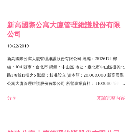
營業 I103060 管理顧問業 I503010 景觀、室內設計業 I801011
公寓大廈管理服務業 IF01010 消防安全設備檢修業 IZ12010 人力
新高國際公寓大廈管理維護股份有限
派遣業 J101010 建築物清潔服務業 J101020 病媒防治業 J101030
公司
廢棄物清除業 J101040 廢棄物處理業 J101060 廢（污）水處理
業 J101080 資源回收業 J101090 廢棄物清理業 J101990 其他環
10/22/2019
境衛生及污染防治服務業 ZZ99999 除許可業務外，得經營法令
非禁止或限制之業務
新高國際公寓大廈管理維護股份有限公司 統編：25126174 郵
編：104 縣市：台北市 鄉鎮：中山區 地址：臺北市中山區復興北
路178號13樓之5 狀態：核准設立 資本額：20,000,000 新高國際
公寓大廈管理維護股份有限公司 所營事業資料： I103060 管理
顧問業 I199990 其他顧問服務業 I801011 公寓大廈管理服務業
分享
閱讀完整內容
F401010 國際貿易業 IZ12010 人力派遣業 JZ99050 仲介服務業
J101030 廢棄物清除業 J101040 廢棄物處理業 J101090 廢棄物
清理業 J101080 資源回收業 E801010 室內裝潢業 I503010 景
觀、室內設計業 A102080 園藝服務業 F107080 環境用藥批發業