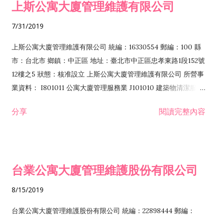
上斯公寓大廈管理維護有限公司
業 F107020 染料、顏料批發業 F113010 機械批發業 F113020 電
車場經營業 I103060 管理顧問業 I199990 其他顧問服務業
器批發業 F113030 精密儀器批發業 F113990 其他機械器具批發
I503010 景觀、室內設計業 I801011 公寓大廈管理服務業
7/31/2019
業 F114030 汽、機車零件配備批發業 F117010 消防安全設備批
IF01010 消防安全設備檢修業 IF04010 非破壞檢測業 IZ12010
發業 F119010 電子材料批發業 F203020 菸酒零售業 F204...
人力派遣業 IZ99990 其他工商服務業 J101010 建築物清潔服務
上斯公寓大廈管理維護有限公司 統編：16330554 郵編：100 縣
業 J101020 病媒防治業 JE01010 租賃業 JZ99050 仲介服務業
市：台北市 鄉鎮：中正區 地址：臺北市中正區忠孝東路1段152號
12樓之5 狀態：核准設立 上斯公寓大廈管理維護有限公司 所營事
業資料： I801011 公寓大廈管理服務業 J101010 建築物清潔服務
業 J101020 病媒防治業 J101030 廢棄物清除業 F213100 污染防
分享
閱讀完整內容
治設備零售業 F217010 消防安全設備零售業 F401010 國際貿易
業 IZ12010 人力派遣業 J101070 放射性廢料處理服務業 J101040
廢棄物處理業 J101050 環境檢測服務業 J101060 廢（污）水處
理業 J101080 廢棄物資源回收業 J101090 廢棄物清理業
台業公寓大廈管理維護股份有限公司
IZ16010 餐具清洗業 E801010 室內裝潢業 G202010 停車場經營
業 A102080 園藝服務業 IZ04010 翻譯業 I103060 管理顧問業
8/15/2019
I199990 其他顧問服務業 ZZ99999 除許可業務外，得經營法令
非禁止或限制之業務
台業公寓大廈管理維護股份有限公司 統編：22898444 郵編：