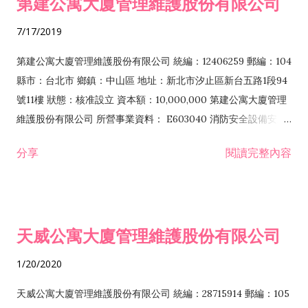
第建公寓大廈管理維護股份有限公司
F106020 日常用品批發業 G202010 停車場經營業 IZ99990 其他
工商服務業 ZZ99999 除許可業務外，得經營法令非禁止或限制
7/17/2019
之業務
第建公寓大廈管理維護股份有限公司 統編：12406259 郵編：104
縣市：台北市 鄉鎮：中山區 地址：新北市汐止區新台五路1段94
號11樓 狀態：核准設立 資本額：10,000,000 第建公寓大廈管理
維護股份有限公司 所營事業資料： E603040 消防安全設備安裝
工程業 E801010 室內裝潢業 F104110 布疋、衣著、鞋、帽、
分享
閱讀完整內容
傘、服飾品批發業 F106020 日常用品批發業 F107030 清潔用品
批發業 F113010 機械批發業 F113020 電器批發業 F207030 清潔
用品零售業 F401010 國際貿易業 G202010 停車場經營業
I801011 公寓大廈管理服務業 IF01010 消防安全設備檢修業
天威公寓大廈管理維護股份有限公司
J101010 建築物清潔服務業 J101020 病媒防治業 J101050 環境檢
測服務業 ZZ99999 除許可業務外，得經營法令非禁止或限制之
1/20/2020
業務
天威公寓大廈管理維護股份有限公司 統編：28715914 郵編：105