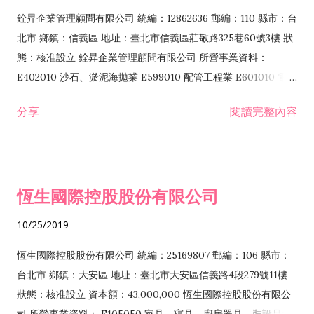
批發業 F117010 消防安全設備批發業 F120010 耐火材料批發業
銓昇企業管理顧問有限公司 統編：12862636 郵編：110 縣市：台
F199010 回收物料批發業 F401010 國際貿易業 F601010 智慧財
北市 鄉鎮：信義區 地址：臺北市信義區莊敬路325巷60號3樓 狀
產權業 G202010 停車場經營業 H201010 一般投資業 H701010
態：核准設立 銓昇企業管理顧問有限公司 所營事業資料：
住宅及大樓開發租售業 H701020 工業廠房開發租售業 H701040
E402010 沙石、淤泥海拋業 E599010 配管工程業 E601010 電器
特定專業區開發業 H701050 投資興建公共建設業 H701060 新市
承裝業 E601020 電器安裝業 E603040 消防安全設備安裝工程業
分享
閱讀完整內容
鎮、新社區開發業 H701070 區段徵收及市地重劃代辦業
E603090 照明設備安裝工程業 E604010 機械安裝業 E605010
H701080 都市更新重建業 H701090 都市更新整建維護業
電腦設備安裝業 E606010 用電設備檢驗維護業 E701010 電信工
H702010 建築經理業 H703090 不動產買賣業 H703100 不動產
程業 E801010 室內裝潢業 E801020 門窗安裝工程業 E801030
租賃業 HZ99990 其他金融、保險及不動產業 I301010 資訊軟體
室內輕鋼架工程業 E801040 玻璃安裝工程業 E801070 廚具、衛
恆生國際控股股份有限公司
服務業 I301030 電子資訊供應服務業 I401010 一般廣告服務業
浴設備安裝工程業 E901010 油漆工程業 EZ99990 其他工程業
IB01010 建築物公共安全檢查業 IF01010 消防安全設備檢修業
F102030 菸酒批發業 F102040 飲料批發業 F102170 食品什貨批
10/25/2019
IF02010 用電設備檢測維護業 IG02010 研究發展服務業
發業 F104110 布疋、衣著、鞋、帽、傘、服飾品批發業
IG03010 能源技術服務業 J101010 建築物清潔服務業 J101090
F105050 家具、寢具、廚房器具、裝設品批發業 F106010 五金
恆生國際控股股份有限公司 統編：25169807 郵編：106 縣市：
廢棄物清理業
批發業 F106020 日常用品批發業 F107030 清潔用品批發業
台北市 鄉鎮：大安區 地址：臺北市大安區信義路4段279號11樓
F108040 化粧品批發業 F109070 文教、樂器、育樂用品批發業
狀態：核准設立 資本額：43,000,000 恆生國際控股股份有限公
F113020 電器批發業 F113030 精密儀器批發業 F113050 電腦及