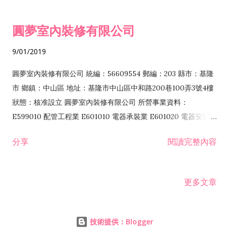
安裝工程業 F501060 餐館業 E601020 電器安裝業 E603040 消
H701070 區段徵收及市地重劃代辦業 H701080 都市更新重建業
防安全設備安裝工程業 E603050 自動控制設備工程業 E605010
H701090 都市更新整建維護業 H702010 建築經理業 H703100
圓夢室內裝修有限公司
電腦設備安裝業 E901010 油漆工程業 I103060 管理顧問業
不動產租賃業 HZ02010 金融機構金錢債權收買業務 HZ02020
IF01010 消防安全設備檢修業 J304010 圖書出版業 ZZ99999 除
辦理金融機構金錢債權之評價或拍賣業務 I102010 投資顧問業
9/01/2019
許可業務外，得經營法令非禁止或限制之業務 H201010 一般投
I103060 管理顧問業 I401010 一般廣告服務業 I503010 景觀、
資業 H701070 區段徵收及市地重劃代辦業 H701080 都市更新重
室內設計業 IB01010 建築物公共安全檢查業 IF01010 消防安全
圓夢室內裝修有限公司 統編：56609554 郵編：203 縣市：基隆
建業 H701090 ...
設備檢修業 J601010 藝文服務業 J602010 演藝活動業 J603010
市 鄉鎮：中山區 地址：基隆市中山區中和路200巷100弄3號4樓
音樂展演空間業 J701040 休閒活動場館業 JZ99050 仲介服務業
狀態：核准設立 圓夢室內裝修有限公司 所營事業資料：
ZZ99999 除許可業務外，得經營法令非禁止或限制之業務
E599010 配管工程業 E601010 電器承裝業 E601020 電器安裝業
E603010 電纜安裝工程業 E603020 電梯安裝工程業 E603050
分享
閱讀完整內容
自動控制設備工程業 E603090 照明設備安裝工程業 E603100 電
焊工程業 E603110 冷作工程業 E603120 噴砂工程業 E604010
機械安裝業 E605010 電腦設備安裝業 E606010 用電設備檢驗維
更多文章
護業 E607010 太陽熱能設備安裝工程業 E701040 簡易電信設備
安裝業 E801010 室內裝潢業 E801020 門窗安裝工程業 E801030
室內輕鋼架工程業 E801040 玻璃安裝工程業 E801060 室內裝修
技術提供：Blogger