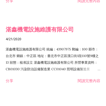
分享
閱讀完整內容
調工程業 E603040 消防安全設備安裝工程業 E603050 自動控制
設備工程業 E603090 照明設備安裝工程業 E604010 機械安裝業
E605010 電腦設備安裝業 E801010 室內裝潢業 E801070 廚
具、衛浴設備安裝工程業 EZ05010 儀器、儀表安裝工程業
湛鑫機電設施維護有限公司
F106020 日常用品批發業 F107030 清潔用品批發業 F113020 電
器批發業 F113100 污染防治設備批發業 F113990 其他機械器具
4/21/2020
批發業 F117010 消防安全設備批發業 F206010 五金零售業
F206020 日常用品零售業 F211010 建材零售業 F401010 國際貿
湛鑫機電設施維護有限公司 統編：43907975 郵編：100 縣市：
易業 G202010 停車場經營業 H702010 建築經理業 H703100 不
台北市 鄉鎮：中正區 地址：臺北市中正區漢口街1段110號9樓之
動產租賃業 I103060 管理顧問業 I801011 公寓大廈管理服務業
13 狀態：核准設立 湛鑫機電設施維護有限公司 所營事業資料：
IF02010 用電設備檢測維護業 IG03010 能源技術服務業
CB01030 污染防治設備製造業 CC01040 照明設備製造業
J101010 建築物清潔服務業 J101020 病媒防治業 J901020 一般
E601010 電器承裝業 E601020 電器安裝業 E603010 電纜安裝工
分享
閱讀完整內容
旅館業
程業 E603020 電梯安裝工程業 E603040 消防安全設備安裝工程
業 E603050 自動控制設備工程業 E603080 交通號誌安裝工程業
E603090 照明設備安裝工程業 E603130 燃氣熱水器承裝業
E604010 機械安裝業 E606010 用電設備檢驗維護業 E701040