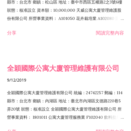
縣市：台北市 鄉鎮：松山區 地址：臺中市西區五權路2之3號6樓
狀態：核准設立 資本額：10,000,000 天威公寓大廈管理維護股
份有限公司 所營事業資料： A101050 花卉栽培業 A102080 園藝
服務業 A201040 森林遊樂區經營業 A301040 娛樂漁業
分享
閱讀完整內容
E599010 配管工程業 E601010 電器承裝業 E601020 電器安裝業
E603010 電纜安裝工程業 E603020 電梯安裝工程業 E603040
消防安全設備安裝工程業 E603050 自動控制設備工程業
E603090 照明設備安裝工程業 E604010 機械安裝業 E605010
全穎國際公寓大廈管理維護有限公司
電腦設備安裝業 E701010 電信工程業 E701020 衛星電視ＫＵ頻
道、Ｃ頻道器材安裝業 E801010 室內裝潢業 E801030 室內輕鋼
9/12/2019
架工程業 E801070 廚具、衛浴設備安裝工程業 E901010 油漆工
程業 E903010 防蝕、防銹工程業 EZ05010 儀器、儀表安裝工程
全穎國際公寓大廈管理維護有限公司 統編：24742257 郵編：114
業 F102170 食品什貨批發業 F106010 五金批發業 F106020 日常
縣市：台北市 鄉鎮：內湖區 地址：臺北市內湖區文德路220巷5
用品批發業 F107030 清潔用品批發業 F107080 環境用藥批發業
弄20號 狀態：核准設立 全穎國際公寓大廈管理維護有限公司 所
F109070 文教、樂器、育樂用品批發業 F113020 電器批發業
營事業資料： I801011 公寓大廈管理服務業 F102040 飲料批發
F113030 精密儀器批發業 F113050 電腦及事務性機器設備批發業
業 F102170 食品什貨批發業 F203010 食品什貨、飲料零售業