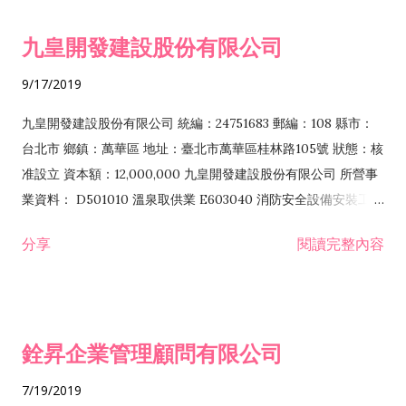
CA02010 金屬結構及建築組件製造業 CB01010 機械設備製造業
九皇開發建設股份有限公司
CB01990 其他機械製造業 G202010 停車場經營業 F401010 國
際貿易業 H701010 住宅及大樓開發租售業 H701050 投資興建公
9/17/2019
共建設業 ZZ99999 除許可業務外，得經營法令非禁止或限制之
業務
九皇開發建設股份有限公司 統編：24751683 郵編：108 縣市：
台北市 鄉鎮：萬華區 地址：臺北市萬華區桂林路105號 狀態：核
准設立 資本額：12,000,000 九皇開發建設股份有限公司 所營事
業資料： D501010 溫泉取供業 E603040 消防安全設備安裝工程
業 E603090 照明設備安裝工程業 E701040 簡易電信設備安裝業
分享
閱讀完整內容
E801010 室內裝潢業 E801030 室內輕鋼架工程業 E801040 玻
璃安裝工程業 E801070 廚具、衛浴設備安裝工程業 E901010 油
漆工程業 E903010 防蝕、防銹工程業 EZ02010 起重工程業
EZ07010 鑽孔工程業 EZ09010 靜電防護及消除工程業
銓昇企業管理顧問有限公司
EZ99990 其他工程業 F105050 家具、寢具、廚房器具、裝設品
批發業 F106010 五金批發業 F106040 水器材料批發業 F107010
7/19/2019
漆料、塗料批發業 F111090 建材批發業 F113100 污染防治設備