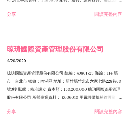
司 所營事業資料： F105050 家具、寢具、廚房器具、裝設品批
事務性機器設備批發業 F115010 首飾及貴金屬批發業 F117010
發業 E801070 廚具、衛浴設備安裝工程業 F119010 電子材料批
分享
閱讀完整內容
消防安全設備批發業 F118010 資訊軟體批發業 F119010 電子材
發業 E801010 室內裝潢業 I503010 景觀、室內設計業 IZ06010
料批發業 F120010 耐火材料批發業 F121010 食品添加物批發業
理貨包裝業 G801010 倉儲業 E801020 門窗安裝工程業
F199010 回收物料批發業 F199990 其他批發業 F203010 食品什
F401010 國際貿易業 F106010 五金批發業 F113010 機械批發業
貨、飲料零售業 F204110 布疋、衣著、鞋、帽、傘、服飾品零售
F113050 電腦及事務性機器設備批發業 F113030 精密儀器批發業
晾珘國際資產管理股份有限公司
業 F205040 家具、寢具、廚房器具、裝設品零售業 F206010 五
F104110 布疋、衣著、鞋、帽、傘、服飾品批發業 F106020 日
金零售業 F206020 日常用品零售業 F207030 清潔用品零售業
常用品批發業 F108040 化粧品批發業 F113020 電器批發業
4/20/2020
F208040 化粧品零售業 F208050 乙類成藥零售業 F209060 文
E606010 用電設備檢驗維護業 F399040 無店面零售業 F107190
教、樂器、育樂用品零售業 F213010 電器零售業 F213030 電腦
塑膠膜、袋批發業 F110010 鐘錶批發業 F112020 煤及煤製品批
晾珘國際資產管理股份有限公司 統編：43861725 郵編：114 縣
及事務性機器設備零售業 F213040 精密儀器零售業 F215010 首
發業 F112030 木炭批發業 F113110 電池批發業 F601010 智慧財
市：台北市 鄉鎮：內湖區 地址：新竹縣竹北市六家七路228巷60
飾及貴金屬零售業 F215020 礦石零售業 F217010 消防安全設備...
產權業 F117010 消防安全設備批發業 F120010 耐火材料批發業
號3樓 狀態：核准設立 資本額：150,200,000 晾珘國際資產管理
F111090 建材批發業 F106040 水器材料批發業 I501010 產品設
股份有限公司 所營事業資料： E606010 用電設備檢驗維護業
計業 F199010 回收物料批發業 CC01040 照明設備製造業
E801010 室內裝潢業 F211010 建材零售業 F401010 國際貿易業
分享
閱讀完整內容
CC01080 電子零組件製造業 CC01990 其他電機及電子機械器材
H701010 住宅及大樓開發租售業 H701020 工業廠房開發租售業
製造業 CE01990 其他光學及精密器械製造業 E603090 照明設備
H701040 特定專業區開發業 H701060 新市鎮、新社區開發業