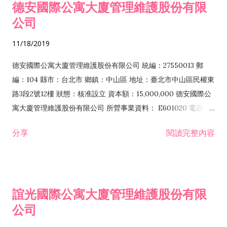
德安國際公寓大廈管理維護股份有限
簡易電信設備安裝業 E801010 室內裝潢業 E801020 門窗安裝工
公司
程業 E801030 室內輕鋼架工程業 E801040 玻璃安裝工程業
E801070 廚具、衛浴設備安裝工程業 E901010 油漆工程業
11/18/2019
E903010 防蝕、防銹工程業 EZ05010 儀器、儀表安裝工程業
EZ15010 保溫、保冷安裝工程業 EZ99990 其他工程業 F106040
德安國際公寓大廈管理維護股份有限公司 統編：27550013 郵
水器材料批發業 F113020 電器批發業 F117010 消防安全設備批
編：104 縣市：台北市 鄉鎮：中山區 地址：臺北市中山區民權東
發業 F206010 五金零售業 F206040 水器材料零售業 F211010
路3段2號12樓 狀態：核准設立 資本額：15,000,000 德安國際公
建材零售業 F213010 電器零售業 F213060 電信器材零售業
寓大廈管理維護股份有限公司 所營事業資料： E601020 電器安
F217010 消防安全設備零售業 F218010 資訊軟體零售業
裝業 E603040 消防安全設備安裝工程業 E603090 照明設備安裝
分享
閱讀完整內容
F219010 電子材料零售業 F401010 國際貿易業 I103060 管理顧
工程業 E801010 室內裝潢業 F106040 水器材料批發業 F107010
問業 I301010 資訊軟體服務業 I503010 景觀、室內設計業
漆料、塗料批發業 F107020 染料、顏料批發業 F107030 清潔用
IB01010 建築物公共安全檢查業 IF01010 消防安全設備檢修業
品批發業 F111090 建材批發業 F113010 機械批發業 F113020 電
IF04010 非破壞檢測業 IG03010 能源技術服務業 J101010 建築
器批發業 F117010 消防安全設備批發業 F119010 電子材料批發
誼光國際公寓大廈管理維護股份有限
物清潔服務業 J101050 環境檢測服務業 J101060 廢（污）水處
業 F207030 清潔用品零售業 F401010 國際貿易業 G202010 停
理業 JA02010 電器及電子產品修理業 JA02990 其他修理業
公司
車場經營業 H701010 住宅及大樓開發租售業 I103060 管理顧問
JB01010 會議及展覽服務業 ZZ99999 除許可業務外，得經營法
業 I301010 資訊軟體服務業 I301020 資料處理服務業 I503010