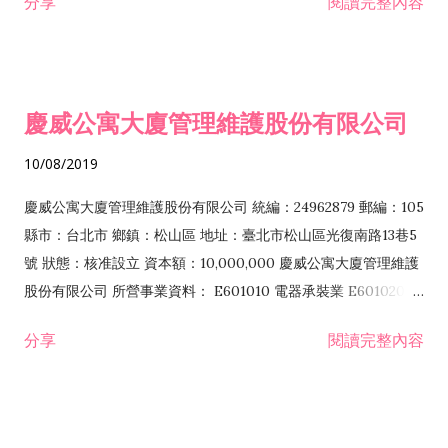
分享
閱讀完整內容
F113070 電信器材批發業 F117010 消防安全設備批發業 F118010
F501030 飲料店業 E599010 配管工程業 E603090 照明設備安
資訊軟體批發業 F119010 電子材料批發業 F120010 耐火材料批
裝工程業 F107030 清潔用品批發業 F107080 環境用藥批發業
發業 F206010 五金零售業 F206020 日常用品零售業 F207030
F111090 建材批發業 F113100 污染防治設備批發業 F207030 清
清潔用品零售業 F207080 環境用藥零售業 F209060 文教、樂
潔用品零售業 F207080 環境用藥零售業 F213010 電器零售業
慶威公寓大廈管理維護股份有限公司
器、育樂用品零售業 F213010 電器零售業 F213030 電腦及事務
F213100 污染防治設備零售業 F217010 消防安全設備零售業
性機器設備零售業 F213040 精密儀器零售業 F213060 電信器材
F219010 電子材料零售業 F401010 國際貿易業 G202010 停車場
10/08/2019
零售業 F217010 消防安全設備零售業 F218010 資訊軟體零售業
經營業 I103060 管理顧問業 I401010 一般廣告服務業 IZ12010
F219010 電子材料零售業 F301010 百貨公司業 F399040 無店面
人力派遣業 J101010 建築物清潔服務業 J101020 病媒防治業
慶威公寓大廈管理維護股份有限公司 統編：24962879 郵編：105
零售業 ...
J101030 廢棄物清除業 J101040 廢棄物處理業 J101050 環境檢
縣市：台北市 鄉鎮：松山區 地址：臺北市松山區光復南路13巷5
測服務業 J101060 廢（污）水處理業 A102080 園藝服務業
號 狀態：核准設立 資本額：10,000,000 慶威公寓大廈管理維護
B601010 土石採取業 E601020 電器安裝業 E603040 消防安全
股份有限公司 所營事業資料： E601010 電器承裝業 E601020 電
設備安裝工程業 E604010 機械安裝業 E801010 室內裝潢業
器安裝業 E603010 電纜安裝工程業 E603020 電梯安裝工程業
分享
閱讀完整內容
E801020 門窗安裝工程業 E801030 室內輕鋼架工程業 E901010
E603040 消防安全設備安裝工程業 E603050 自動控制設備工程
油漆工程業 E903010 防蝕、防銹工程業 EZ02010 起重工程業
業 E603090 照明設備安裝工程業 E604010 機械安裝業
F105050 家具、寢具、廚房器具、裝設品批發業 F106020 日常
E801010 室內裝潢業 E801020 門窗安裝工程業 EZ05010 儀
用品批發業 F106040 水器材料批發業 F107010 漆料、塗料批發
器、儀表安裝工程業 F117010 消防安全設備批發業 G202010 停