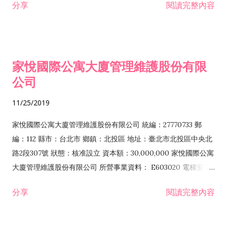
分享
閱讀完整內容
設備安裝工程業 E603090 照明設備安裝工程業 E801010 室內裝
潢業 E801070 廚具、衛浴設備安裝工程業 F106010 五金批發業
F106020 日常用品批發業 F107030 清潔用品批發業 F113990 其
他機械器具批發業 F206010 五金零售業 F206020 日常用品零售
家悅國際公寓大廈管理維護股份有限
業 G202010 停車場經營業 H701010 住宅及大樓開發租售業
公司
H703090 不動產買賣業 H703100 不動產租賃業 I103060 管理
顧問業 I401010 一般廣告服務業 I501010 產品設計業 I801011
11/25/2019
公寓大廈管理服務業 IB01010 建築物公共安全檢查業 J101010 建
築物清潔服務業 J101020 病媒防治業 J101030 廢棄物清除業
家悅國際公寓大廈管理維護股份有限公司 統編：27770733 郵
J101040 廢棄物處理業 J101060 廢（污）水處理業 ZZ99999 除
編：112 縣市：台北市 鄉鎮：北投區 地址：臺北市北投區中央北
許可業務外，得經營法令非禁止或限制之業務
路2段307號 狀態：核准設立 資本額：30,000,000 家悅國際公寓
大廈管理維護股份有限公司 所營事業資料： E603020 電梯安裝
工程業 E603050 自動控制設備工程業 E603090 照明設備安裝工
分享
閱讀完整內容
程業 E603100 電焊工程業 E604010 機械安裝業 E801010 室內
裝潢業 E801020 門窗安裝工程業 E801030 室內輕鋼架工程業
F106010 五金批發業 F113010 機械批發業 F206010 五金零售業