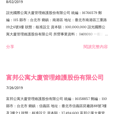
8/02/2019
令非禁止或限制之業務
景觀、室內設計業 I801011 公寓大廈管理服務業 IB01010 建築物
公共安全檢查業 IF01010 消防安全設備檢修業 IF02010 用電設
誼光國際公寓大廈管理維護股份有限公司 統編：16766579 郵
備檢測維護業 IZ12010 人力派遣業 J101010 建築物清潔服務業
編：115 縣市：台北市 鄉鎮：南港區 地址：臺北市南港區三重路
J101020 病媒防治業 J101050 環境檢測服務業 J101060 廢
19之6號1樓 狀態：核准設立 資本額：100,000,000 誼光國際公
（污）水處理業 J901020 一般旅館業 JB01010 會議及展覽服務
寓大廈管理維護股份有限公司 所營事業資料： I401010 一般廣告
業 JE01010 租賃業 JZ99050 仲介服務業 ZZ99999 除許可業務
服務業 I801011 公寓大廈管理服務業 IB01010 建築物公共安全檢
分享
閱讀完整內容
外，得經營法令非禁止或限制之業務
查業 G202010 停車場經營業 IF01010 消防安全設備檢修業
E603040 消防安全設備安裝工程業 IF02010 用電設備檢測維護
業 F106010 五金批發業 E603050 自動控制設備工程業
E603090 照明設備安裝工程業 F120010 耐火材料批發業
富邦公寓大廈管理維護股份有限公司
F206020 日常用品零售業 E701020 衛星電視ＫＵ頻道、Ｃ頻道
器材安裝業 E801010 室內裝潢業 F207030 清潔用品零售業
7/26/2019
I103060 管理顧問業 F207080 環境用藥零售業 F213010 電器零
售業 I301020 資料處理服務業 F213030 電腦及事務性機器設備
富邦公寓大廈管理維護股份有限公司 統編：16158857 郵編：110
零售業 F213060 電信器材零售業 F217010 消防安全設備零售業
縣市：台北市 鄉鎮：信義區 地址：臺北市信義區菸廠路88號7樓
F218010 資訊軟體零售業 F219010 電子材料零售業 F401010 國
及7樓之1 狀態：核准設立 資本額：37,494,600 富邦公寓大廈管