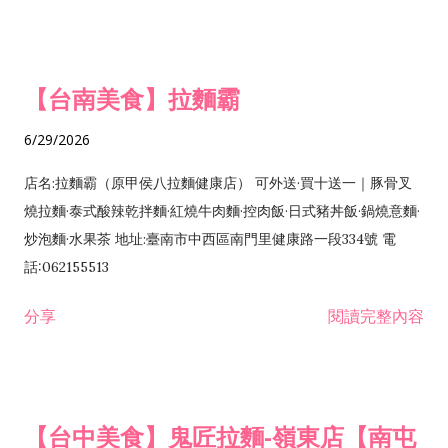
【台南美食】拉麵霸
6/29/2026
店名:拉麵霸（原甲侯八拉麵健康店） 可外送·買十送一｜豚骨叉
燒拉麵·泰式酸辣乾拌麵·紅燒牛肉麵·控肉飯·日式豬丼飯·鍋燒意麵·
炒泡麵·水果茶 地址:臺南市中西區南門里健康路一段334號 電
話:062155513
分享
閱讀完整內容
【台中美食】鬼匠拉麵-嶺東店【南屯