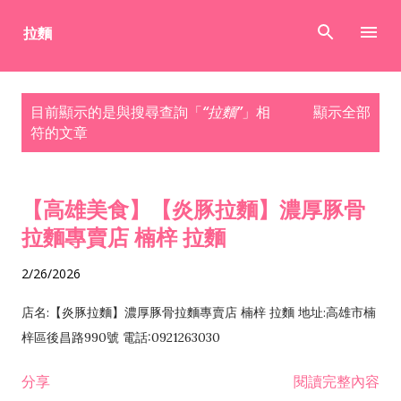
跳到主要內容
發
目前顯示的是與搜尋查詢「
拉麵
」相
顯示全部
表
符的文章
文
章
【高雄美食】【炎豚拉麵】濃厚豚骨
拉麵專賣店 楠梓 拉麵
2/26/2026
店名:【炎豚拉麵】濃厚豚骨拉麵專賣店 楠梓 拉麵 地址:高雄市楠
梓區後昌路990號 電話:0921263030
分享
閱讀完整內容